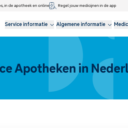
es, in de apotheek en online
Regel jouw medicijnen in de app
che gegevens delen
voor kinderen
Webshop
Klachtenregeling
Longzorg
Service Apotheek Magazine
Anticonceptie
Service informatie
Algemene informatie
Medic
ice Apotheken in Neder