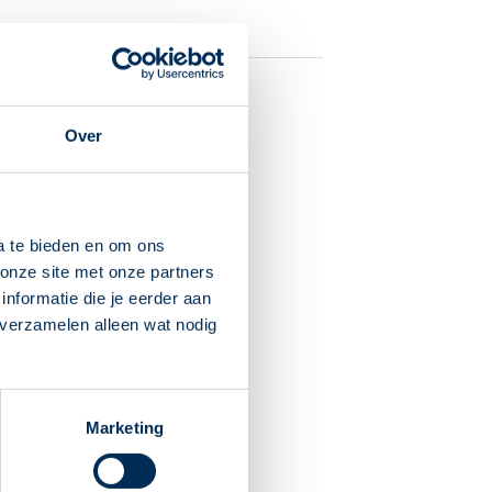
kenisse
Over
ang-capelle
undel
a te bieden en om ons
enbergen NB
onze site met onze partners
nformatie die je eerder aan
yl-Tegelen
 verzamelen alleen wat nodig
teren
lmen
Marketing