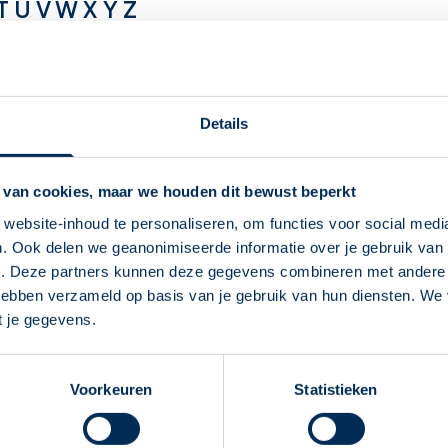
T
U
V
W
X
Y
Z
Sint Anthonis
Spij
Details
Sint Willebrord
Spr
Sint-Michielsgestel
Spr
 van cookies, maar we houden dit bewust beperkt
website-inhoud te personaliseren, om functies voor social medi
Sint-Oedenrode
Ste
. Ook delen we geanonimiseerde informatie over je gebruik van 
Deze Service Apotheek staat nu ingesteld als
e. Deze partners kunnen deze gegevens combineren met andere i
Sittard
Ste
jouw apotheek
 hebben verzameld op basis van je gebruik van hun diensten. We
Zo kan je makkelijk alle informatie vinden in het
Sleeuwijk
Sus
t je gegevens.
"Mijn apotheek" menu. Heb je een andere
Sliedrecht
Swa
apotheek nodig? Tik dan op "Kies een andere
Voorkeuren
Statistieken
apotheek".
Sneek
Oke