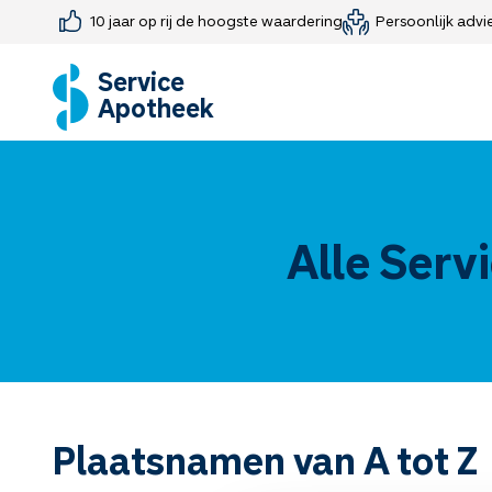
10 jaar op rij de hoogste waardering
Persoonlijk advi
Farmaceutisch consult
Jouw medis
Medicijnen 
Medicijn-APK
Service
Apotheek
Alle Serv
Plaatsnamen van A tot Z