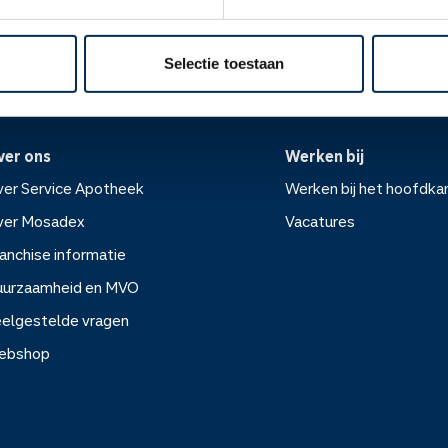
Selectie toestaan
ver ons
Werken bij
er Service Apotheek
Werken bij het hoofdka
ver Mosadex
Vacatures
anchise informatie
Werken bij het hoofdkanto
uurzaamheid en MVO
elgestelde vragen
Vacatures
ebshop
rvice Apotheek