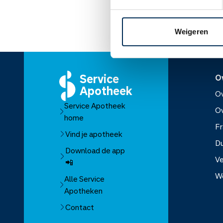
Weigeren
Service
O
Apotheek
Ov
Service Apotheek
O
home
Fr
Vind je apotheek
D
Download de app
Ve
📲
W
Alle Service
Apotheken
Over Se
Contact