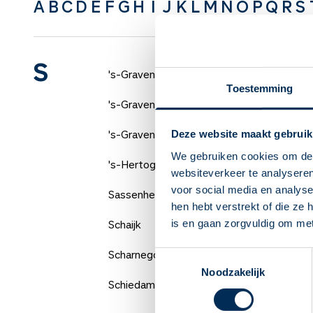
A
B
C
D
E
F
G
H
I
J
K
L
M
N
O
P
Q
R
S
S
's-Gravendeel
Toestemming
's-Gravenhage
's-Gravenzande
Deze website maakt gebruik
We gebruiken cookies om de 
's-Hertogenbosch
websiteverkeer te analyseren
voor social media en analys
Sassenheim
hen hebt verstrekt of die ze
Schaijk
is en gaan zorgvuldig om me
Scharnegoutum
Toestemmingsselectie
Noodzakelijk
Schiedam