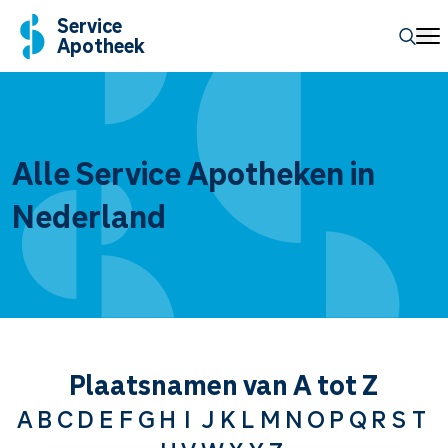
Service
Apotheek
Alle Service Apotheken in
Nederland
Plaatsnamen van A tot Z
A
B
C
D
E
F
G
H
I
J
K
L
M
N
O
P
Q
R
S
T