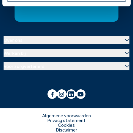
Contact
Over ons
Werken bij
Over Service Apotheek
Voor zorgverleners
Werken bij het hoofdkantoor
Over Mosadex
Wetenschap en onderzoek
Vacatures
Franchise informatie
Voorlichting scholen
Duurzaamheid en MVO
Algemene voorwaarden
Privacy statement
Cookies
Veelgestelde vragen
Disclaimer