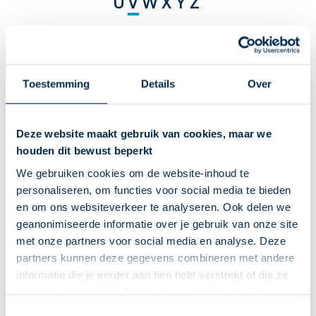
U
V
W
X
Y
Z
V
Valkenswaard
Toestemming
Details
Over
Veendam
Veenendaal
Deze website maakt gebruik van cookies, maar we
houden dit bewust beperkt
Veghel
We gebruiken cookies om de website-inhoud te
personaliseren, om functies voor social media te bieden
Velsen Noord
en om ons websiteverkeer te analyseren. Ook delen we
Venlo
geanonimiseerde informatie over je gebruik van onze site
met onze partners voor social media en analyse. Deze
Vianen
partners kunnen deze gegevens combineren met andere
informatie die je eerder aan hen hebt verstrekt of die ze
Vinkeveen
hebben verzameld op basis van je gebruik van hun
diensten. We verzamelen alleen wat nodig is en gaan
Deze Service Apotheek staat nu ingesteld als jouw
Vlijmen
Toestemmingsselectie