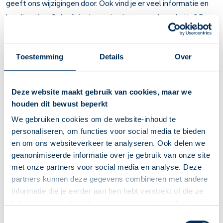
geeft ons wijzigingen door. Ook vind je er veel informatie en
handige tips. Gebruik je de app in plaats van de website? Dan
staan er nog extra services voor je klaar, zoals een
medicijnwekker, afvinken van innames, tips bij je medicijnen en
Toestemming
Details
Over
makkelijk vragen stellen aan het apotheekteam!
Deze website maakt gebruik van cookies, maar we
houden dit bewust beperkt
We gebruiken cookies om de website-inhoud te
Hoe werkt het?
personaliseren, om functies voor social media te bieden
en om ons websiteverkeer te analyseren. Ook delen we
Je kiest eerst de Service Apotheek van jouw voorkeur. Daarna
geanonimiseerde informatie over je gebruik van onze site
log je in met je DigiD. Dit geldt voor een nieuw aangemaakt
met onze partners voor social media en analyse. Deze
dossier maar ook voor inloggen in een bestaand
partners kunnen deze gegevens combineren met andere
informatie die je eerder aan hen hebt verstrekt of die ze
medicijndossier. Daarna open je jouw medicijndossier.
hebben verzameld op basis van je gebruik van hun
Wil je iemand laten machtigen, zodat hij/zij inzicht heeft in
diensten. We verzamelen alleen wat nodig is en gaan
Deze Service Apotheek staat nu ingesteld als jouw
Toestemmingsselectie
jouw medicijngebruik? Ga dan naar
machtigen.digid.nl
.