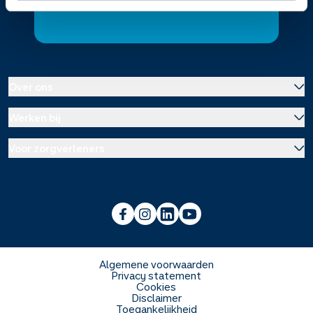
Contact
Over ons
Werken bij
Over Service Apotheek
Voor zorgverleners
Werken bij het hoofdkantoor
Over Mosadex
Wetenschap en onderzoek
Vacatures
Franchise informatie
Voorlichting scholen
Duurzaamheid en MVO
Algemene voorwaarden
Privacy statement
Cookies
Veelgestelde vragen
Disclaimer
Toegankelijkheid