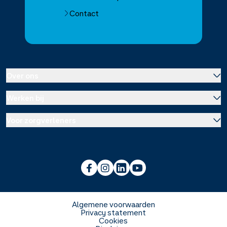
Contact
Over ons
Werken bij
Over Service Apotheek
Voor zorgverleners
Werken bij het hoofdkantoor
Over Mosadex
Wetenschap en onderzoek
Vacatures
Franchise informatie
Voorlichting scholen
Duurzaamheid en MVO
Algemene voorwaarden
Privacy statement
Cookies