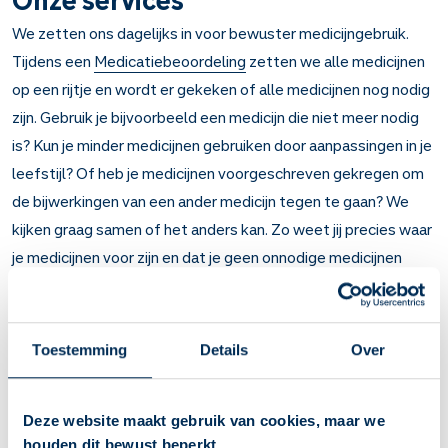
We zetten ons dagelijks in voor bewuster medicijngebruik.
Tijdens een
Medicatiebeoordeling
zetten we alle medicijnen
op een rijtje en wordt er gekeken of alle medicijnen nog nodig
zijn. Gebruik je bijvoorbeeld een medicijn die niet meer nodig
is? Kun je minder medicijnen gebruiken door aanpassingen in je
leefstijl? Of heb je medicijnen voorgeschreven gekregen om
de bijwerkingen van een ander medicijn tegen te gaan? We
kijken graag samen of het anders kan. Zo weet jij precies waar
je medicijnen voor zijn en dat je geen onnodige medicijnen
gebruikt.
Onze producten
Toestemming
Details
Over
Bij de productontwikkeling van het
Service Apotheek-
huismerk
geven we ons assortiment ook een groen randje. Bij
de ontwikkeling van onze producten onderzoeken we de
Deze website maakt gebruik van cookies, maar we
houden dit bewust beperkt