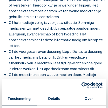
of versterken, hierdoor kun je bijwerkingen krijgen. Het
apotheekteam moet daarom weten welke medicijnen je
gebruikt om dit te controleren.
Of het medicijn veilig is voor jouw situatie. Sommige
medicijnen zijn niet geschikt bij bepaalde aandoeningen,
allergieën, zwangerschap of borstvoeding. Het
apotheekteam heeft deze informatie nodig om hierop te
letten.
Of de voorgeschreven dosering klopt. De juiste dosering
van het medicijn is belangrijk. Dit kan verschillen
afhankelijk van je klachten, leeftijd, gewicht en hoe goed
je nieren werken. Het apotheekteam controleert dit.
Of de medicijnen doen wat ze moeten doen. Medicijn
moet je gebruiken wanneer het nodig is. Dit betekent lang
genoeg om effect te hebben maar niet langer dan nodig.
Het apotheekteam weet hoelang je de medicijnen moet
gebruiken.
Toestemming
Details
Over