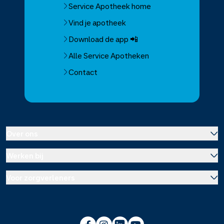
Service Apotheek home
Vind je apotheek
Download de app 📲
Alle Service Apotheken
Contact
Over ons
Werken bij
Over Service Apotheek
Voor zorgverleners
Werken bij het hoofdkantoor
Over Mosadex
Wetenschap en onderzoek
Vacatures
Franchise informatie