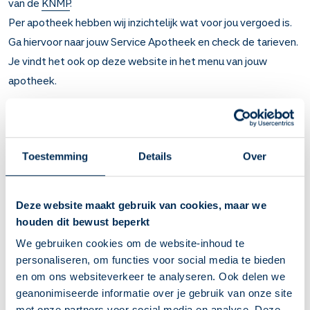
van de
KNMP
.
Per apotheek hebben wij inzichtelijk wat voor jou vergoed is.
Ga hiervoor naar jouw Service Apotheek en check de tarieven.
Je vindt het ook op deze website in het menu van jouw
apotheek.
Welke verzekering kan ik het
beste kiezen?
Toestemming
Details
Over
Dat hangt af van jouw persoonlijke situatie. Jouw Service
Apotheker kan je adviseren of jouw keuze van invloed is op de
medicijnen of apotheekproducten die je krijgt. Daarnaast zijn
Deze website maakt gebruik van cookies, maar we
er mogelijk ook andere zaken belangrijk voor jouw keuze.
houden dit bewust beperkt
Daarover kunnen wij geen uitspraken doen. Vind je de vrijheid
We gebruiken cookies om de website-inhoud te
om zelf te kunnen kiezen belangrijk? Kijk dan ook eens naar de
personaliseren, om functies voor social media te bieden
en om ons websiteverkeer te analyseren. Ook delen we
kleine zorgverzekeraars. Zij bieden vaak meer keuzevrijheid.
geanonimiseerde informatie over je gebruik van onze site
Vergelijk jouw zorgverzekering bijvoorbeeld
hier
bij de
met onze partners voor social media en analyse. Deze