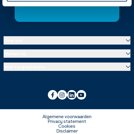
Contact
Over ons
Werken bij
Over Service Apotheek
Voor zorgverleners
Werken bij het hoofdkantoor
Over Mosadex
Wetenschap en onderzoek
Vacatures
Franchise informatie
Voorlichting scholen
Duurzaamheid en MVO
Algemene voorwaarden
Privacy statement
Cookies
Veelgestelde vragen
Disclaimer