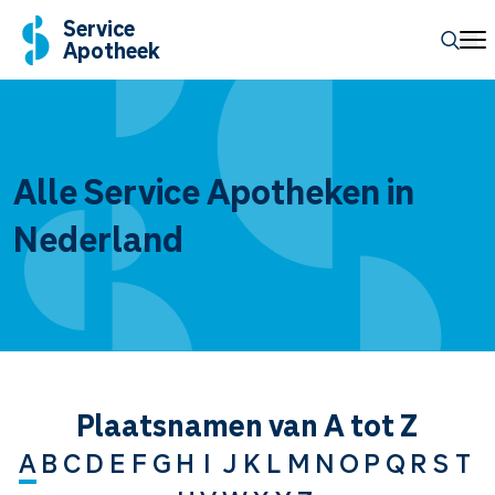
Service
Apotheek
Alle Service Apotheken in
Nederland
Plaatsnamen van A tot Z
A
B
C
D
E
F
G
H
I
J
K
L
M
N
O
P
Q
R
S
T