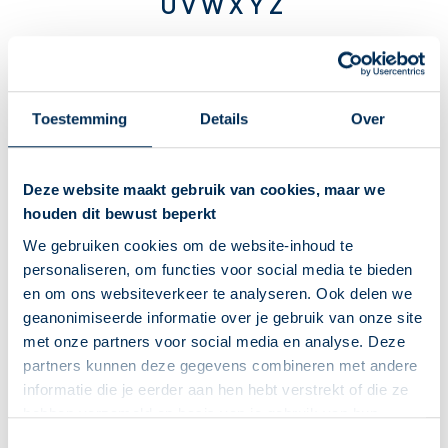
U
V
W
X
Y
Z
A
Aalsmeer
Toestemming
Details
Over
Akkrum
Almelo
Deze website maakt gebruik van cookies, maar we
houden dit bewust beperkt
Almere
We gebruiken cookies om de website-inhoud te
personaliseren, om functies voor social media te bieden
Almkerk
en om ons websiteverkeer te analyseren. Ook delen we
Amersfoort
geanonimiseerde informatie over je gebruik van onze site
met onze partners voor social media en analyse. Deze
Amstelveen
partners kunnen deze gegevens combineren met andere
informatie die je eerder aan hen hebt verstrekt of die ze
Amsterdam
hebben verzameld op basis van je gebruik van hun
diensten. We verzamelen alleen wat nodig is en gaan
Deze Service Apotheek staat nu ingesteld als jouw
Amsterdam Zuidoost
Toestemmingsselectie