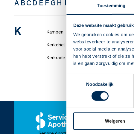
A
B
C
D
E
F
G
H
I
J
K
L
M
N
O
P
Q
R
S
Toestemming
Deze website maakt gebruik
K
Kampen
We gebruiken cookies om de 
websiteverkeer te analyseren
Kerkdriel
voor social media en analys
hen hebt verstrekt of die ze
Kerkrade
is en gaan zorgvuldig om me
Toestemmingsselectie
Noodzakelijk
Service
O
Weigeren
Apotheek
Ov
Service Apotheek