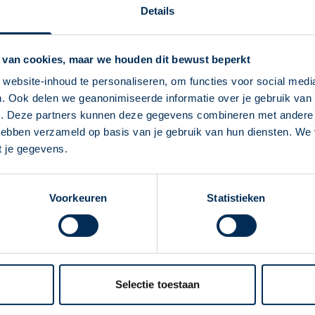
T
U
V
W
X
Y
Z
Details
 van cookies, maar we houden dit bewust beperkt
Klaaswaal
Kor
website-inhoud te personaliseren, om functies voor social medi
. Ook delen we geanonimiseerde informatie over je gebruik van 
Klundert
Krim
Deze Service Apotheek staat nu ingesteld als
e. Deze partners kunnen deze gegevens combineren met andere i
jouw apotheek
 hebben verzameld op basis van je gebruik van hun diensten. We
Kollum
Zo kan je makkelijk alle informatie vinden in het
t je gegevens.
"Mijn apotheek" menu. Heb je een andere
apotheek nodig? Tik dan op "Kies een andere
Voorkeuren
Statistieken
apotheek".
Oke
ver ons
Werken bij
Selectie toestaan
er Service Apotheek
Werken bij het hoofdka