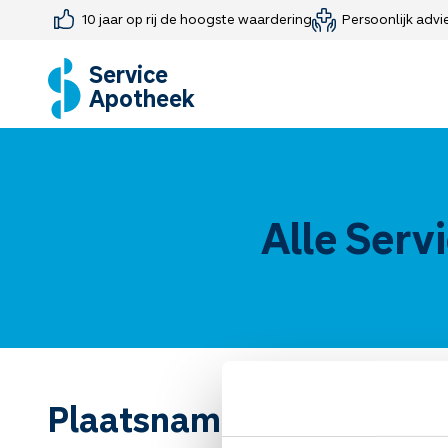
10 jaar op rij de hoogste waardering
Persoonlijk advi
Farmaceutisch consult
Jouw medis
Medicijnen 
Medicijn-APK
Service
Apotheek
Alle Serv
Plaatsnamen van A tot Z