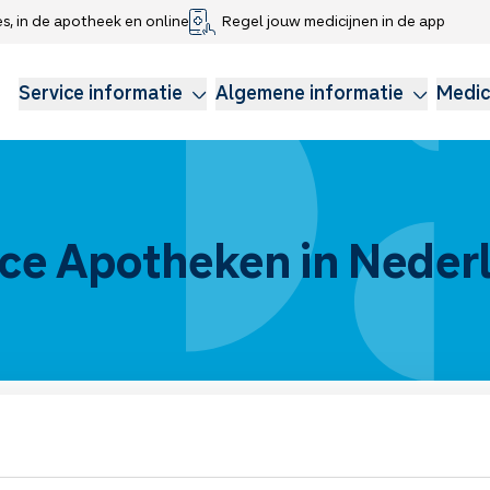
es, in de apotheek en online
Regel jouw medicijnen in de app
che gegevens delen
voor kinderen
Webshop
Klachtenregeling
Longzorg
Service Apotheek Magazine
Anticonceptie
Service informatie
Algemene informatie
Medic
ice Apotheken in Neder