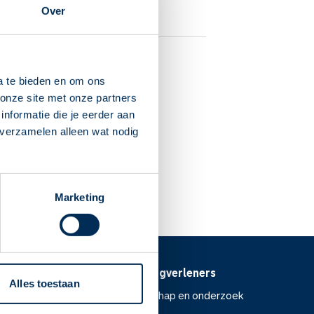
Over
tenhoef
a te bieden en om ons
onze site met onze partners
pen aan den IJssel
nformatie die je eerder aan
 verzamelen alleen wat nodig
Marketing
Voor zorgverleners
Alles toestaan
ntoor
Wetenschap en onderzoek