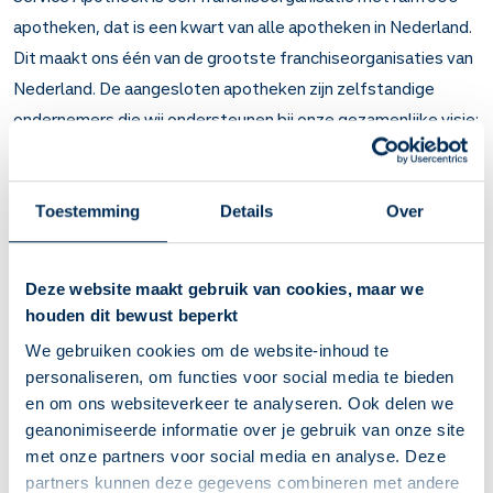
apotheken, dat is een kwart van alle apotheken in Nederland.
Dit maakt ons één van de grootste franchiseorganisaties van
Nederland. De aangesloten apotheken zijn zelfstandige
ondernemers die wij ondersteunen bij onze gezamenlijke visie:
de beste gastvrije farmaceutische experts van Nederland die
leven met medicijnen makkelijker maken.
Je komt te werken op het hoofdkantoor van Service
Toestemming
Details
Over
Apotheek in Den Bosch. Je gaat aan de slag in een kleine
organisatie met een grote achterban. We hebben echt passie
Deze website maakt gebruik van cookies, maar we
voor onze klanten en werken intensief met elkaar samen. Dit
houden dit bewust beperkt
gaat op een directe, informele manier waarbij iedereens
We gebruiken cookies om de website-inhoud te
bijdrage wordt gewaardeerd. Ook krijg je veel mogelijkheden
personaliseren, om functies voor social media te bieden
voor (persoonlijke) ontwikkeling.
en om ons websiteverkeer te analyseren. Ook delen we
geanonimiseerde informatie over je gebruik van onze site
Wat ga je bij ons doen?
met onze partners voor social media en analyse. Deze
partners kunnen deze gegevens combineren met andere
In algemene zin ben je in jouw toekomstige functie