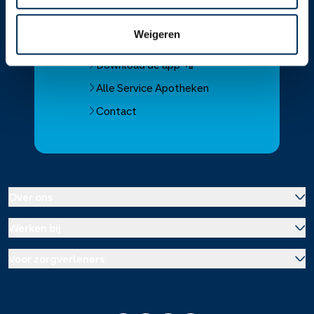
Service Apotheek home
Weigeren
Vind je apotheek
Download de app 📲
Alle Service Apotheken
Contact
Over ons
Werken bij
Over Service Apotheek
Voor zorgverleners
Werken bij het hoofdkantoor
Over Mosadex
Wetenschap en onderzoek
Vacatures