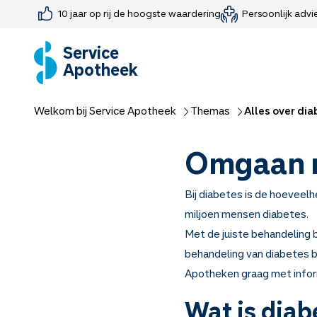
10 jaar op rij de hoogste waardering
Persoonlijk advi
Farmaceutisch consult
Jouw medis
Medicijnen 
Medicijn-APK
Service
Apotheek
Welkom bij Service Apotheek
Themas
Alles over di
Omgaan m
Bij diabetes is de hoeveelh
miljoen mensen diabetes.
Met de juiste behandeling b
behandeling van diabetes be
Apotheken graag met infor
Wat is diab