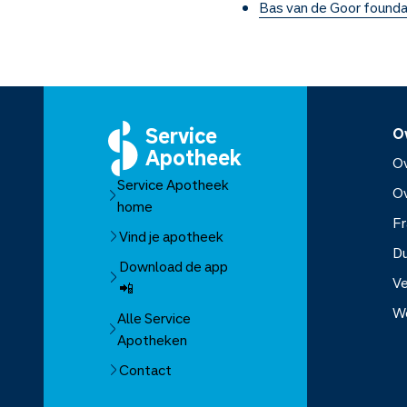
Bas van de Goor founda
Service
O
Apotheek
Ov
Service Apotheek
O
home
Fr
Vind je apotheek
D
Download de app
Ve
📲
W
Alle Service
Apotheken
Over Se
Contact