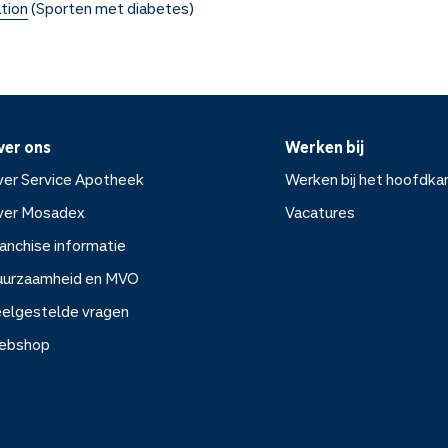
tion
(Sporten met diabetes)
ver ons
Werken bij
er Service Apotheek
Werken bij het hoofdka
ver Mosadex
Vacatures
anchise informatie
Werken bij het hoofdkanto
uurzaamheid en MVO
elgestelde vragen
Vacatures
ebshop
rvice Apotheek