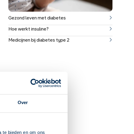
Gezond leven met diabetes
Hoe werkt insuline?
Medicijnen bij diabetes type 2
etes voor jou betekent. En
Over
Handige informatie
a te bieden en om ons