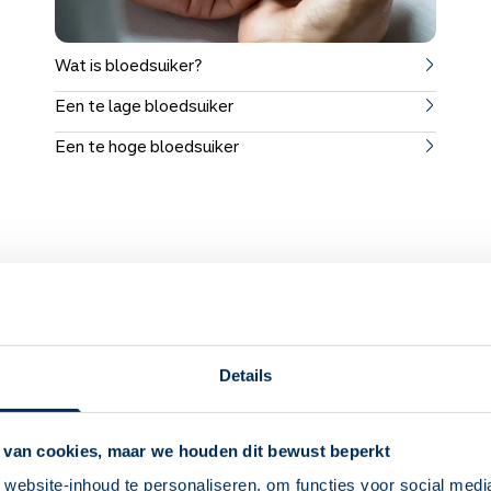
Wat is bloedsuiker?
Een te lage bloedsuiker
Een te hoge bloedsuiker
diabetes
d op je leven. Daarom is het belangrijk om goed te weten wat diab
Details
ing bij diabetes, tips en advies en handige informatie.
 van cookies, maar we houden dit bewust beperkt
Tips en advies
website-inhoud te personaliseren, om functies voor social medi