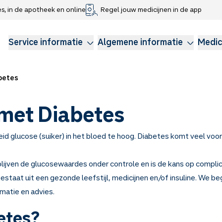
es, in de apotheek en online
Regel jouw medicijnen in de app
che gegevens delen
voor kinderen
Webshop
Klachtenregeling
Longzorg
Service Apotheek Magazine
Anticonceptie
Service informatie
Algemene informatie
Medic
abetes
et Diabetes
eid glucose (suiker) in het bloed te hoog. Diabetes komt veel voor
lijven de glucosewaardes onder controle en is de kans op complica
staat uit een gezonde leefstijl, medicijnen en/of insuline. We beg
matie en advies.
etes?