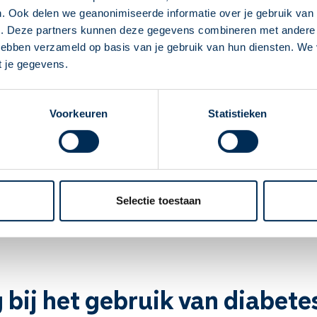
. Ook delen we geanonimiseerde informatie over je gebruik van 
Deze Service Apotheek staat nu ingesteld als
e. Deze partners kunnen deze gegevens combineren met andere i
jouw apotheek
 hebben verzameld op basis van je gebruik van hun diensten. We
Zo kan je makkelijk alle informatie vinden in het
t je gegevens.
"Mijn apotheek" menu. Heb je een andere
apotheek nodig? Tik dan op "Kies een andere
Voorkeuren
Statistieken
apotheek".
Op reis met diabetes
Oke
Wondjes bij diabetes
Veilig vasten met diabetes
Selectie toestaan
 bij het gebruik van diabet