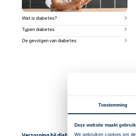
Wat is diabetes?
Typen diabetes
De gevolgen van diabetes
Leven met 
Diabetes heeft veel invloe
hoe je ermee om kan gaan.
Toestemming
Lees hier meer over verzorg
Deze website maakt gebruik
Verzorging bij diabetes
We gebruiken cookies om de 