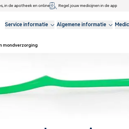
es, in de apotheek en online
Regel jouw medicijnen in de app
che gegevens delen
voor kinderen
Webshop
Klachtenregeling
Longzorg
Service Apotheek Magazine
Anticonceptie
Service informatie
Algemene informatie
Medic
en mondverzorging