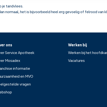
p je tandvlees.
an normaal, het is bijvoorbeeld heel erg gevoelig of felrood van kl
ver ons
Werken bij
er Service Apotheek
Werken bij het hoofdka
ver Mosadex
Vacatures
anchise informatie
Werken bij het hoofdkanto
uurzaamheid en MVO
elgestelde vragen
Vacatures
ebshop
rvice Apotheek