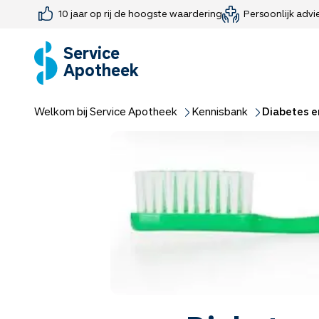
10 jaar op rij de hoogste waardering
Persoonlijk advi
Farmaceutisch consult
Jouw medis
Medicijnen 
Medicijn-APK
Service
Apotheek
Welkom bij Service Apotheek
Kennisbank
Diabetes 