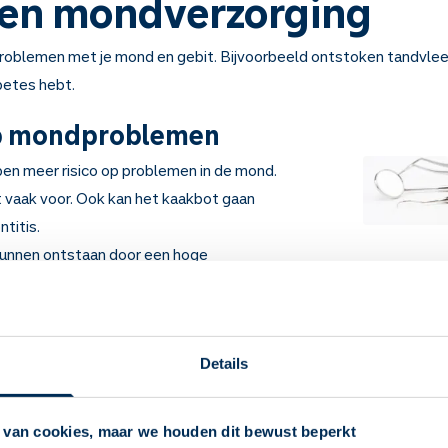
 en mondverzorging
problemen met je mond en gebit. Bijvoorbeeld ontstoken tandvl
abetes hebt.
op mondproblemen
n meer risico op problemen in de mond.
vaak voor. Ook kan het kaakbot gaan
ntitis.
unnen ontstaan door een hoge
tstekingen.
chimmels kunnen mondproblemen
Details
roblemen met de volgende tips
e zo goed mogelijk onder controle te houden
 van cookies, maar we houden dit bewust beperkt