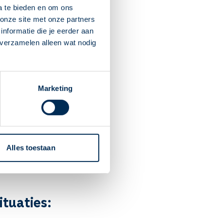
a te bieden en om ons
onze site met onze partners
nformatie die je eerder aan
 verzamelen alleen wat nodig
Marketing
el als je diabetes hebt. Je
nder controle is. Dit heeft
 de gevoeligheid voor
Alles toestaan
t dus je bloedglucose
ituaties: