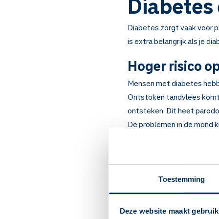
Diabetes
Diabetes zorgt vaak voor 
is extra belangrijk als je di
Hoger risico 
Mensen met diabetes hebbe
Ontstoken tandvlees komt 
ontsteken. Dit heet parodo
De problemen in de mond k
bloedglucosewaarde en on
Ook een droge mond en s
veroorzaken.
Toestemming
Voorkom mondp
Probeer je bloedglucos
Deze website maakt gebruik