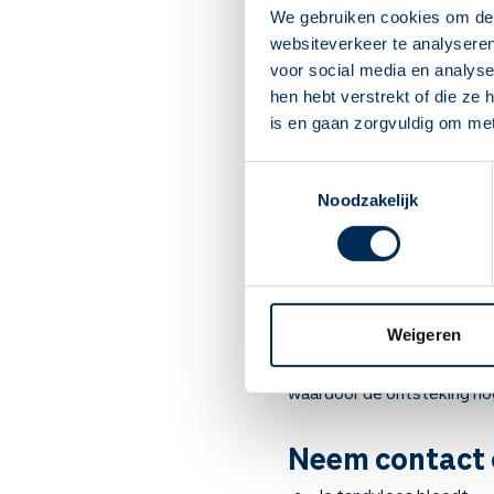
Leef gezond; eet goed,
We gebruiken cookies om de 
Eet en drink niet te vee
websiteverkeer te analyseren
Poets minimaal 2 keer p
voor social media en analys
Reinig dagelijks ook tu
hen hebt verstrekt of die ze
Gebruik eventueel een 
is en gaan zorgvuldig om me
Vertel je tandarts dat j
Laat je gebit elk half j
Toestemmingsselectie
Noodzakelijk
2 tot 3 keer m
Mensen met diabetes zijn g
hebt 2 tot 3 keer zoveel ka
ook weer gevolgen voor je d
Weigeren
insuline vermindert, waard
waardoor de ontsteking nog
Neem contact o