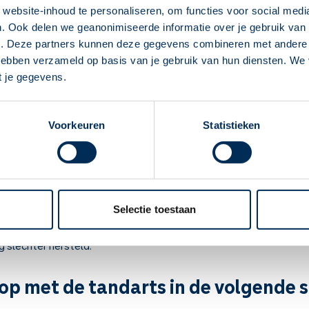
 beweeg voldoende en rook niet.
website-inhoud te personaliseren, om functies voor social medi
l zure producten zoals frisdrank.
. Ook delen we geanonimiseerde informatie over je gebruik van 
Deze Service Apotheek staat nu ingesteld als
er dag je tanden.
e. Deze partners kunnen deze gegevens combineren met andere i
jouw apotheek
ssen de tanden met flossdraad, stokers of ragers.
 hebben verzameld op basis van je gebruik van hun diensten. We
anti-plak mondspoeling met fluoride.
Zo kan je makkelijk alle informatie vinden in het
t je gegevens.
e diabetes hebt.
"Mijn apotheek" menu. Heb je een andere
aar controleren door de tandarts.
apotheek nodig? Tik dan op "Kies een andere
Voorkeuren
Statistieken
apotheek".
eer kans op tandvleesontsteking
Oke
evoeliger voor ontstekingen. Ook genezen ontstekingen minder sn
ns op tandvleesontsteking. Vooral wanneer je bloedglucose niet o
iabetes. Een ontsteking in het lichaam zorgt er namelijk voor dat
Selectie toestaan
oor je meer insuline nodig hebt. Een tandvleesontsteking ontregel
 slechter hersteld.
p met de tandarts in de volgende s