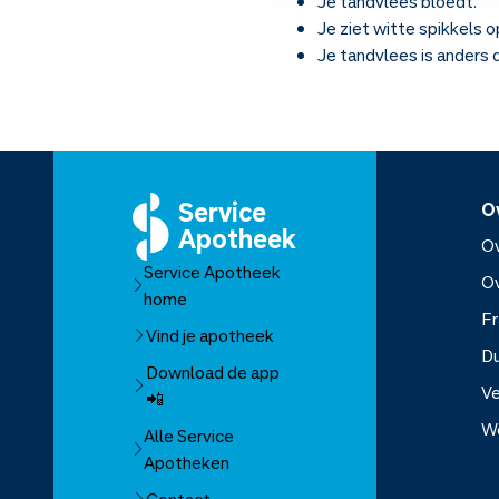
Je tandvlees bloedt.
Je ziet witte spikkels o
Je tandvlees is anders d
Service
O
Apotheek
Ov
Service Apotheek
O
home
Fr
Vind je apotheek
D
Download de app
Ve
📲
W
Alle Service
Apotheken
Over Se
Contact