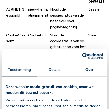
bewaarter
ASP.NET_S
nieuw.herha
Houdt de
Sessie
essionId
alnummer.nl
sessiestatus van de
bezoeker over
paginavragen bij.
CookieCon
Cookiebot
Slaat de
1 jaar
sent
cookiestatus van de
gebruiker op voor het
huidige domein
JSESSIONI
herhaal-
Houdt
Sessie
D
leef.ncontr
gebruikersstatussen
Toestemming
Details
Over
ol.nl
over paginabezoeken
bij.
SameSite
nieuw.herha
Zorgt voor
Sessie
Deze website maakt gebruik van cookies, maar we
alnummer.nl
browsingveiligheid,
houden dit bewust beperkt
door vervalsing van
We gebruiken cookies om de website-inhoud te
cross-site verzoeken
personaliseren, om functies voor social media te bieden