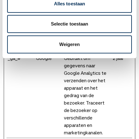
apparaat en het
Alles toestaan
gedrag van de
bezoeker. Traceert
Selectie toestaan
de bezoeker op
verschillende
apparaten en
Weigeren
marketingkanalen.
_ga_#
Google
Gebruikt om
2 jaar
gegevens naar
Google Analytics te
verzenden over het
apparaat en het
gedrag van de
bezoeker. Traceert
de bezoeker op
verschillende
apparaten en
marketingkanalen.