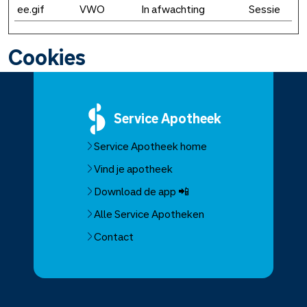
ee.gif
VWO
In afwachting
Sessie
Cookies
Service
Apotheek
Service Apotheek home
Vind je apotheek
Download de app 📲
Alle Service Apotheken
Contact