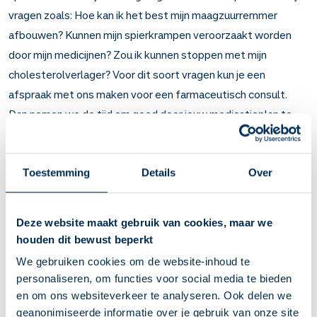
vragen zoals: Hoe kan ik het best mijn maagzuurremmer
afbouwen? Kunnen mijn spierkrampen veroorzaakt worden
door mijn medicijnen? Zou ik kunnen stoppen met mijn
cholesterolverlager? Voor dit soort vragen kun je een
afspraak met ons maken voor een farmaceutisch consult.
Dan nemen we de tijd om goed door jouw medicatieplan te
lopen, zodat we een passend advies kunnen geven. In de
meeste gevallen gaat dit niet bij de balie, ook vanwege de
vertrouwelijkheid van jouw gegevens.
Toestemming
Details
Over
Wat kan je tijdens een consult bespreken?
Samenstellen van een innameschema
Deze website maakt gebruik van cookies, maar we
Samenstellen van een afbouwschema
houden dit bewust beperkt
Bespreken van een klacht of bijwerking
Bespreken van een veranderde situatie
We gebruiken cookies om de website-inhoud te
Advies van een arts
personaliseren, om functies voor social media te bieden
Beantwoorden van een inhoudelijke vraag
en om ons websiteverkeer te analyseren. Ook delen we
Uitzoeken van een verandering in dosering of vorm van het
geanonimiseerde informatie over je gebruik van onze site