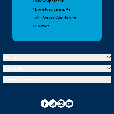
Vind je apotheek
Download de app 📲
Alle Service Apotheken
Contact
Over ons
Werken bij
Over Service Apotheek
Voor zorgverleners
Werken bij het hoofdkantoor
Over Mosadex
Wetenschap en onderzoek
Vacatures
Franchise informatie
Voorlichting scholen