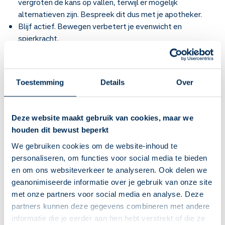
vergroten de kans op vallen, terwijl er mogelijk
alternatieven zijn. Bespreek dit dus met je apotheker.
Blijf actief. Bewegen verbetert je evenwicht en
spierkracht.
Eet gezond. Goede bouwstoffen, zoals kalk, vitamines en
eiwitten zorgen voor sterkere botten en spieren.
Maak je huis veilig. Verwijder snoeren, vloerkleedjes en
Toestemming
Details
Over
spullen waarover je kunt struikelen.
Neem rustig de tijd om uit je bed of vanuit een stoel op te
staan. Kom overeind, tel tot 5 en zet dan pas je volgende
Deze website maakt gebruik van cookies, maar we
beweging in.
houden dit bewust beperkt
Laat jaarlijks je ogen controleren en zorg voor een goede
bril. Goed zien is belangrijk, bijvoorbeeld om te zien waar je
We gebruiken cookies om de website-inhoud te
loopt en of er iets voor je voeten ligt.
personaliseren, om functies voor social media te bieden
Zorg voor goede verlichting, ook als je ’s nachts naar het
en om ons websiteverkeer te analyseren. Ook delen we
toilet moet.
geanonimiseerde informatie over je gebruik van onze site
Pas op met alcohol. Drink ook water tussendoor wanneer
met onze partners voor social media en analyse. Deze
je alcohol drinkt.
partners kunnen deze gegevens combineren met andere
Draag stevige schoenen. Een goed passende schoen met
informatie die je eerder aan hen hebt verstrekt of die ze