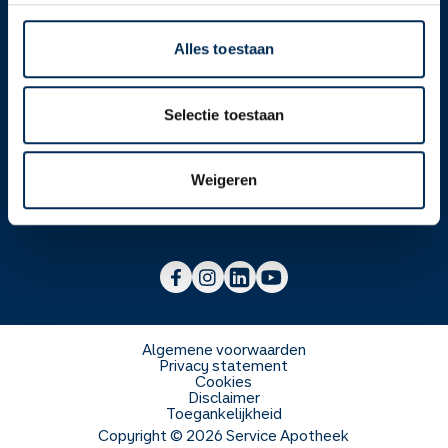
Alles toestaan
Over ons
Selectie toestaan
Werken bij
Over Service Apotheek
Weigeren
Voor zorgverleners
Werken bij het hoofdkantoor
Over Mosadex
Wetenschap en onderzoek
Vacatures
Franchise informatie
Voorlichting scholen
Duurzaamheid en MVO
Algemene voorwaarden
Privacy statement
Cookies
Veelgestelde vragen
Disclaimer
Toegankelijkheid
Copyright ©
2026
Service Apotheek