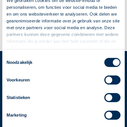
U
V
W
X
Y
Z
We gebruiken cookies om de website-inhoud te
personaliseren, om functies voor social media te bieden
en om ons websiteverkeer te analyseren. Ook delen we
geanonimiseerde informatie over je gebruik van onze site
X
met onze partners voor social media en analyse. Deze
partners kunnen deze gegevens combineren met andere
informatie die je eerder aan hen hebt verstrekt of die ze
hebben verzameld op basis van je gebruik van hun
diensten. We verzamelen alleen wat nodig is en gaan
Deze Service Apotheek staat nu ingesteld als jouw
Toestemmingsselectie
zorgvuldig om met je gegevens.
Noodzakelijk
apotheek
Service
Apotheek
Zo kan je makkelijk alle informatie vinden in het
"Mijn apotheek" menu. Heb je een andere
Voorkeuren
Service Apotheek home
apotheek nodig? Tik dan op "Kies een andere
Vind je apotheek
apotheek".
Statistieken
Download de app 📲
Oke
Alle Service Apotheken
Marketing
Contact