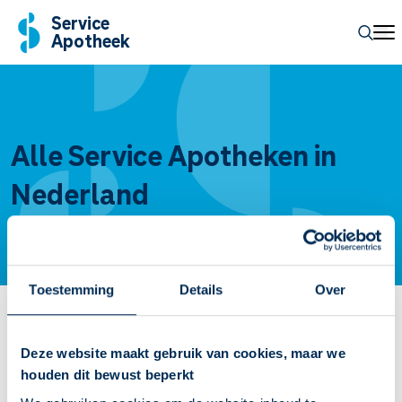
Service
Apotheek
Alle Service Apotheken in
Nederland
Toestemming
Details
Over
Plaatsnamen van A tot Z
Deze website maakt gebruik van cookies, maar we
A
B
C
D
E
F
G
H
I
J
K
L
M
N
O
P
Q
R
S
T
houden dit bewust beperkt