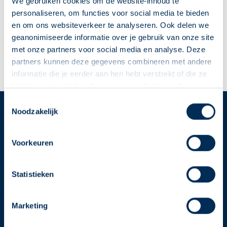
U
V
W
X
Y
Z
We gebruiken cookies om de website-inhoud te
personaliseren, om functies voor social media te bieden
en om ons websiteverkeer te analyseren. Ook delen we
geanonimiseerde informatie over je gebruik van onze site
Y
met onze partners voor social media en analyse. Deze
partners kunnen deze gegevens combineren met andere
informatie die je eerder aan hen hebt verstrekt of die ze
hebben verzameld op basis van je gebruik van hun
diensten. We verzamelen alleen wat nodig is en gaan
Deze Service Apotheek staat nu ingesteld als jouw
Toestemmingsselectie
zorgvuldig om met je gegevens.
Noodzakelijk
apotheek
Service
Apotheek
Zo kan je makkelijk alle informatie vinden in het
"Mijn apotheek" menu. Heb je een andere
Voorkeuren
Service Apotheek home
apotheek nodig? Tik dan op "Kies een andere
Vind je apotheek
apotheek".
Statistieken
Download de app 📲
Oke
Alle Service Apotheken
Marketing
Contact