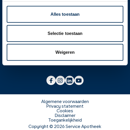
Alles toestaan
Over ons
Selectie toestaan
Werken bij
Over Service Apotheek
Weigeren
Voor zorgverleners
Werken bij het hoofdkantoor
Over Mosadex
Wetenschap en onderzoek
Vacatures
Franchise informatie
Voorlichting scholen
Duurzaamheid en MVO
Algemene voorwaarden
Privacy statement
Cookies
Veelgestelde vragen
Disclaimer
Toegankelijkheid
Copyright ©
2026
Service Apotheek