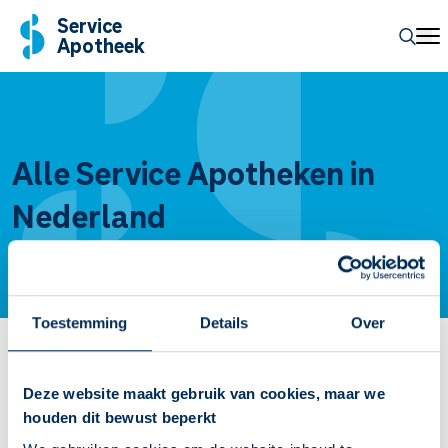
Service
Apotheek
Alle Service Apotheken in
Nederland
Toestemming
Details
Over
Plaatsnamen van A tot Z
Deze website maakt gebruik van cookies, maar we
A
B
C
D
E
F
G
H
I
J
K
L
M
N
O
P
Q
R
S
T
houden dit bewust beperkt