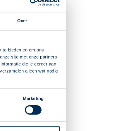
 Zuid
3
5463 CP
Veghel
Over
Dit is mijn apotheek
a te bieden en om ons
onze site met onze partners
eghel
nformatie die je eerder aan
1
5461 EH
Veghel
 verzamelen alleen wat nodig
Marketing
Dit is mijn apotheek