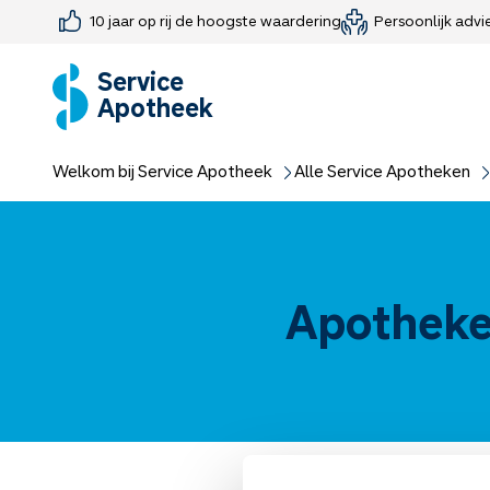
10 jaar op rij de hoogste waardering
Persoonlijk advi
Farmaceutisch consult
Jouw medis
Medicijnen 
Medicijn-APK
Service
Apotheek
Welkom bij Service Apotheek
Alle Service Apotheken
Apotheke