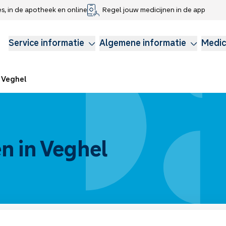
es, in de apotheek en online
Regel jouw medicijnen in de app
che gegevens delen
voor kinderen
Webshop
Klachtenregeling
Longzorg
Service Apotheek Magazine
Anticonceptie
Service informatie
Algemene informatie
Medic
Veghel
n in Veghel