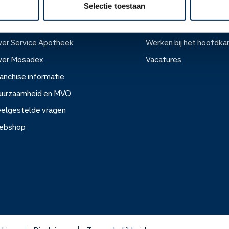
Selectie toestaan
ver ons
Werken bij
er Service Apotheek
Werken bij het hoofdka
ver Mosadex
Vacatures
anchise informatie
Werken bij het hoofdkanto
uurzaamheid en MVO
elgestelde vragen
Vacatures
ebshop
rvice Apotheek
sadex
e informatie