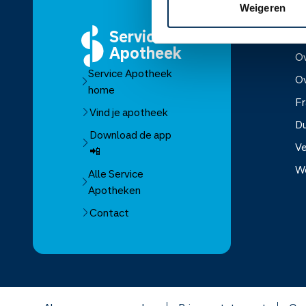
Weigeren
Service
O
Apotheek
Ov
Service Apotheek
O
home
Fr
Vind je apotheek
D
Download de app
Ve
📲
W
Alle Service
Apotheken
Over Se
Contact
Over Mo
Franchis