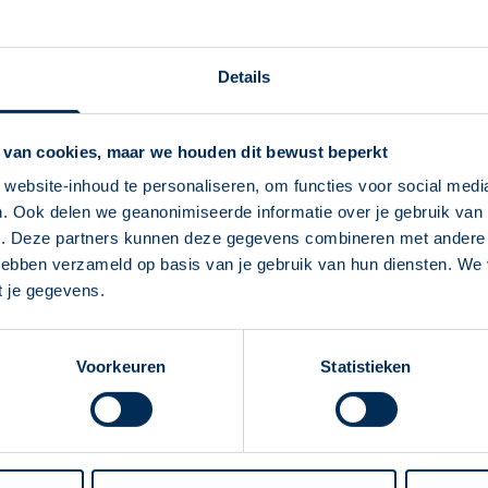
Service Apotheek 't
Professor Struyckenstraat
Details
zuid@apothekenvhd.nl
0413 36 74 68
 van cookies, maar we houden dit bewust beperkt
Naar apotheekpagina
website-inhoud te personaliseren, om functies voor social medi
. Ook delen we geanonimiseerde informatie over je gebruik van 
Service Apotheek V
Deze Service Apotheek staat nu ingesteld als
e. Deze partners kunnen deze gegevens combineren met andere i
jouw apotheek
Leo van der Weijdenstraat
2
 hebben verzameld op basis van je gebruik van hun diensten. We
Zo kan je makkelijk alle informatie vinden in het
veghel@apothekenvhd.nl
t je gegevens.
"Mijn apotheek" menu. Heb je een andere
0413 24 31 30
apotheek nodig? Tik dan op "Kies een andere
Voorkeuren
Statistieken
apotheek".
Naar apotheekpagina
Oke