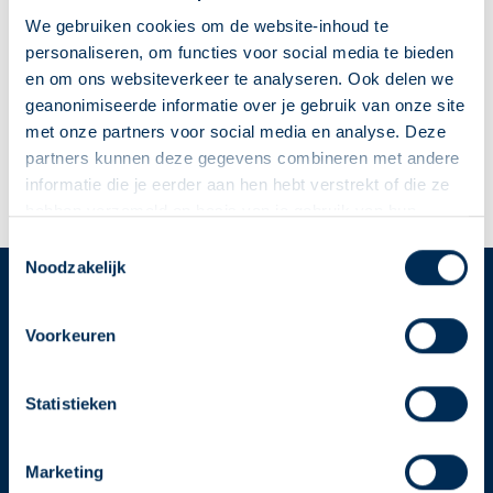
Molenweg
52
4651 CM
Steenbergen NB
We gebruiken cookies om de website-inhoud te
molenweg@apotheeknieuwgastel.nl
personaliseren, om functies voor social media te bieden
0167 565 149
en om ons websiteverkeer te analyseren. Ook delen we
geanonimiseerde informatie over je gebruik van onze site
met onze partners voor social media en analyse. Deze
Naar apotheekpagina
partners kunnen deze gegevens combineren met andere
informatie die je eerder aan hen hebt verstrekt of die ze
Dit is mijn apotheek
hebben verzameld op basis van je gebruik van hun
diensten. We verzamelen alleen wat nodig is en gaan
Deze Service Apotheek staat nu ingesteld als jouw
Toestemmingsselectie
zorgvuldig om met je gegevens.
Noodzakelijk
apotheek
Zo kan je makkelijk alle informatie vinden in het
Service
Apotheek
"Mijn apotheek" menu. Heb je een andere
Voorkeuren
apotheek nodig? Tik dan op "Kies een andere
Service Apotheek home
apotheek".
Vind je apotheek
Statistieken
Download de app 📲
Oke
Marketing
Alle Service Apotheken