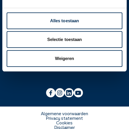
Contact
Alles toestaan
Selectie toestaan
Over ons
Werken bij
Over Service Apotheek
Weigeren
Voor zorgverleners
Werken bij het hoofdkantoor
Over Mosadex
Wetenschap en onderzoek
Vacatures
Franchise informatie
Voorlichting scholen
Duurzaamheid en MVO
Algemene voorwaarden
Privacy statement
Cookies
Veelgestelde vragen
Disclaimer