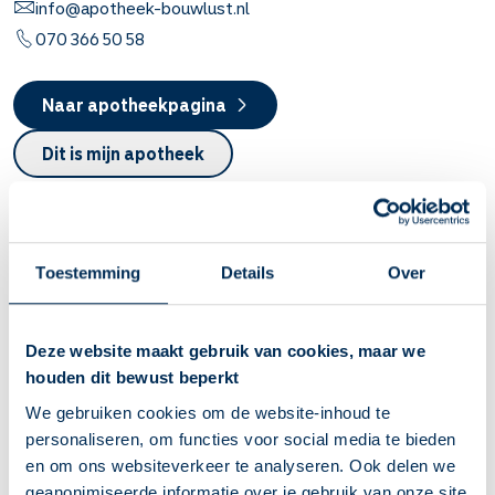
info@apotheek-bouwlust.nl
070 366 50 58
Naar apotheekpagina
Dit is mijn apotheek
Service Apotheek Brusse
Leyweg
555
2545 GH
's-Gravenhage
info@apotheekbrusse.nl
Toestemming
Details
Over
070 366 26 00
Deze website maakt gebruik van cookies, maar we
Naar apotheekpagina
houden dit bewust beperkt
Dit is mijn apotheek
We gebruiken cookies om de website-inhoud te
Service Apotheek Den Heijer
personaliseren, om functies voor social media te bieden
en om ons websiteverkeer te analyseren. Ook delen we
Dr. Lelykade
68A (op de 1e verdieping, met de ingang op
geanonimiseerde informatie over je gebruik van onze site