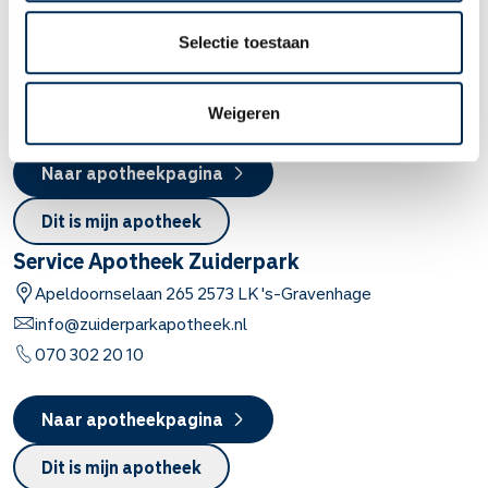
Vandaag open van
09:00
-
17:00
Selectie toestaan
Alphons Diepenbrockhof
37 c
2551 KG
's-gravenhage
info@waldeckapotheek.nl
070 391 10 94
Weigeren
Naar apotheekpagina
Dit is mijn apotheek
Service Apotheek Zuiderpark
Apeldoornselaan
265
2573 LK
's-Gravenhage
info@zuiderparkapotheek.nl
070 302 20 10
Naar apotheekpagina
Dit is mijn apotheek