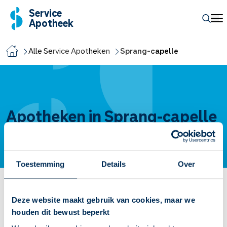
Service
Apotheek
Alle Service Apotheken
Sprang-capelle
Apotheken in Sprang-capelle
Toestemming
Details
Over
Service Apotheek Vrijhoeve
Deze website maakt gebruik van cookies, maar we
houden dit bewust beperkt
Raadhuisplein
4A
5161CG
Sprang-capelle