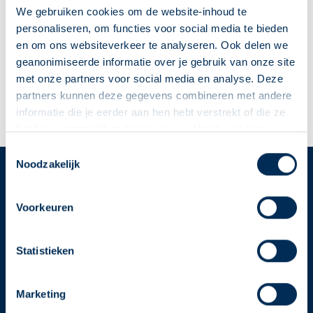
Triangelstraat
1 a
5935 AG
Steyl-Tegelen
We gebruiken cookies om de website-inhoud te
info@apotheekdegoede.nl
personaliseren, om functies voor social media te bieden
077 373 27 67
en om ons websiteverkeer te analyseren. Ook delen we
geanonimiseerde informatie over je gebruik van onze site
met onze partners voor social media en analyse. Deze
Naar apotheekpagina
partners kunnen deze gegevens combineren met andere
informatie die je eerder aan hen hebt verstrekt of die ze
Dit is mijn apotheek
hebben verzameld op basis van je gebruik van hun
diensten. We verzamelen alleen wat nodig is en gaan
Deze Service Apotheek staat nu ingesteld als jouw
Toestemmingsselectie
zorgvuldig om met je gegevens.
Noodzakelijk
apotheek
Zo kan je makkelijk alle informatie vinden in het
Service
Apotheek
"Mijn apotheek" menu. Heb je een andere
Voorkeuren
Service Apotheek home
apotheek nodig? Tik dan op "Kies een andere
Vind je apotheek
apotheek".
Statistieken
Download de app 📲
Oke
Alle Service Apotheken
Marketing