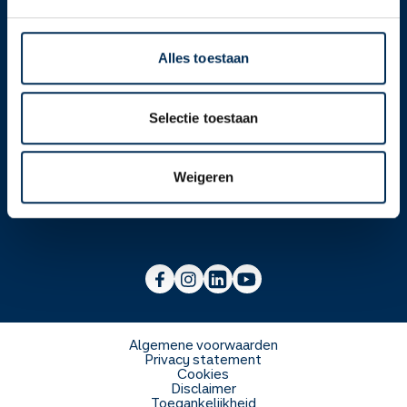
Contact
Alles toestaan
Over ons
Selectie toestaan
Werken bij
Over Service Apotheek
Weigeren
Voor zorgverleners
Werken bij het hoofdkantoor
Over Mosadex
Wetenschap en onderzoek
Vacatures
Franchise informatie
Voorlichting scholen
Duurzaamheid en MVO
Algemene voorwaarden
Privacy statement
Cookies
Veelgestelde vragen
Disclaimer
Toegankelijkheid