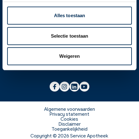
Alles toestaan
Over ons
Selectie toestaan
Werken bij
Over Service Apotheek
Weigeren
Voor zorgverleners
Werken bij het hoofdkantoor
Over Mosadex
Wetenschap en onderzoek
Vacatures
Franchise informatie
Voorlichting scholen
Duurzaamheid en MVO
Algemene voorwaarden
Privacy statement
Cookies
Veelgestelde vragen
Disclaimer
Toegankelijkheid
Copyright ©
2026
Service Apotheek