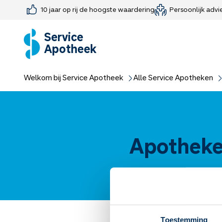
10 jaar op rij de hoogste waardering
Persoonlijk advi
Farmaceutisch consult
Jouw medis
Medicijnen 
Medicijn-APK
Service
Apotheek
Welkom bij Service Apotheek
Alle Service Apotheken
Apotheke
Toestemming