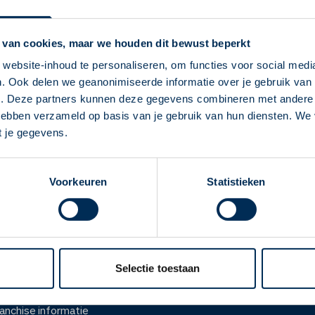
Service Apotheek 
Vandaag open van
08:00
-
17
 van cookies, maar we houden dit bewust beperkt
Nieuwe Damlaan
759a
3119 
website-inhoud te personaliseren, om functies voor social medi
info@apotheeknieuwland.nl
. Ook delen we geanonimiseerde informatie over je gebruik van 
Deze Service Apotheek staat nu ingesteld als
010 789 16 20
e. Deze partners kunnen deze gegevens combineren met andere i
jouw apotheek
 hebben verzameld op basis van je gebruik van hun diensten. We
Zo kan je makkelijk alle informatie vinden in het
t je gegevens.
Naar apotheekpagina
"Mijn apotheek" menu. Heb je een andere
apotheek nodig? Tik dan op "Kies een andere
Voorkeuren
Statistieken
apotheek".
Oke
ver ons
Werken bij
er Service Apotheek
Werken bij het hoofdka
Selectie toestaan
ver Mosadex
Vacatures
anchise informatie