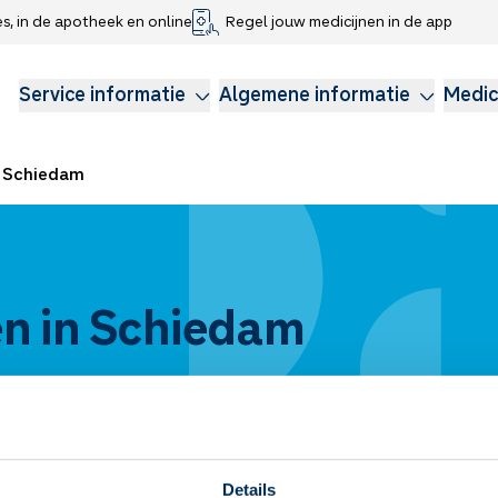
es, in de apotheek en online
Regel jouw medicijnen in de app
che gegevens delen
voor kinderen
Webshop
Klachtenregeling
Longzorg
Service Apotheek Magazine
Anticonceptie
Service informatie
Algemene informatie
Medic
Schiedam
n in Schiedam
Details