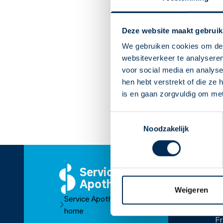
Deze website maakt gebruik
We gebruiken cookies om de 
websiteverkeer te analyseren
voor social media en analys
hen hebt verstrekt of die ze
is en gaan zorgvuldig om me
Toestemmingsselectie
Noodzakelijk
Service
O
Apotheek
Ov
Weigeren
Service Apotheek
O
home
Fr