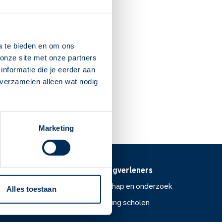
Nieuwland
:30
AT
Schiedam
a te bieden en om ons
onze site met onze partners
nformatie die je eerder aan
 verzamelen alleen wat nodig
Dit is mijn apotheek
Marketing
Voor zorgverleners
ntoor
Wetenschap en onderzoek
Alles toestaan
Voorlichting scholen