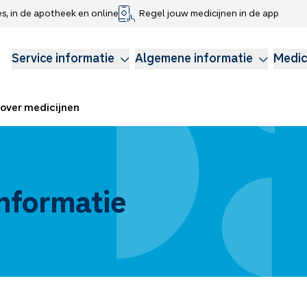
es, in de apotheek en online
Regel jouw medicijnen in de app
che gegevens delen
voor kinderen
Webshop
Klachtenregeling
Longzorg
Service Apotheek Magazine
Anticonceptie
Service informatie
Algemene informatie
Medic
over medicijnen
nformatie