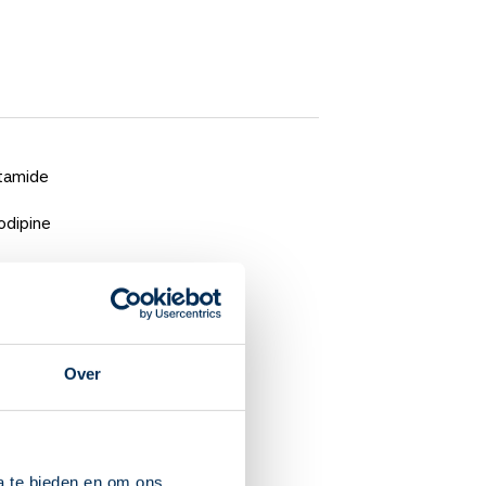
tamide
odipine
edanib
parib
atrelvir met ritonavir
Over
sinon
razepam
a te bieden en om ons