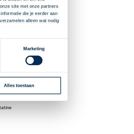
ofurantoïne
onze site met onze partners
nformatie die je eerder aan
oglycerine onder de tong
 verzamelen alleen wat nodig
oglycerine pleister
olumab
Marketing
thisteron
loxacine
riptyline
Alles toestaan
capine
tatine