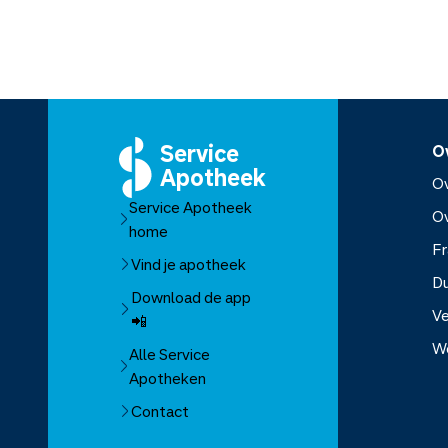
Service
O
Apotheek
Ov
Service Apotheek
O
home
Fr
Vind je apotheek
D
Download de app
Ve
📲
W
Alle Service
Apotheken
Over Se
Contact