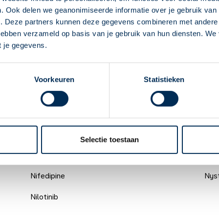
Nebivolol
Nitr
. Ook delen we geanonimiseerde informatie over je gebruik van 
Deze Service Apotheek staat nu ingesteld als
e. Deze partners kunnen deze gegevens combineren met andere i
Nepafenac in het oog
Nitr
jouw apotheek
 hebben verzameld op basis van je gebruik van hun diensten. We
Zo kan je makkelijk alle informatie vinden in het
t je gegevens.
Netupitant met palonosetron
Nitr
"Mijn apotheek" menu. Heb je een andere
Nevirapine
apotheek nodig? Tik dan op "Kies een andere
Niv
Voorkeuren
Statistieken
apotheek".
Nicardipine
Nore
Oke
Niclosamide
Norf
Nicorandil
Nort
Selectie toestaan
Nicotine
Nos
Nifedipine
Nys
Nilotinib