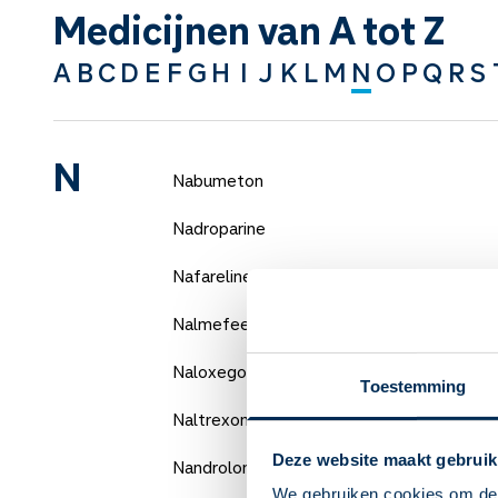
Medicijnen van A tot Z
A
B
C
D
E
F
G
H
I
J
K
L
M
N
O
P
Q
R
S
N
Nabumeton
Nadroparine
Nafareline
Nalmefeen
Naloxegol
Toestemming
Naltrexon
Deze website maakt gebruik
Nandrolon
We gebruiken cookies om de 