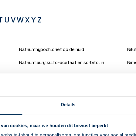
T
U
V
W
X
Y
Z
Natriumhypochloriet op de huid
Nilu
Natriumlaurylsulfo-acetaat en sorbitol in
Nim
klysma
Nint
Natriumsulfaat om in te nemen
Nira
Natriumsulfaat, magnesiumsulfaat en
Nirm
Details
kaliumsulfaat
Niti
 van cookies, maar we houden dit bewust beperkt
Natriumzirkoniumcyclosilicaat
Nit
website-inhoud te personaliseren, om functies voor social medi