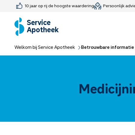
10 jaar op rij de hoogste waardering
Persoonlijk advi
Farmaceutisch consult
Jouw medis
Medicijnen 
Medicijn-APK
Service
Apotheek
Welkom bij Service Apotheek
Betrouwbare informatie 
Medicijni