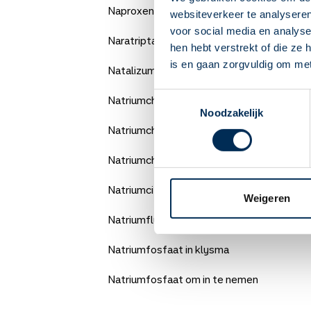
Naproxen
websiteverkeer te analyseren
voor social media en analys
Naratriptan
hen hebt verstrekt of die ze
is en gaan zorgvuldig om me
Natalizumab
Toestemmingsselectie
Natriumchloride in de neus
Noodzakelijk
Natriumchloride oogdruppels / oogzalf
Natriumchloride oogwassing
Natriumcitraat drank
Weigeren
Natriumfluoride
Natriumfosfaat in klysma
Natriumfosfaat om in te nemen