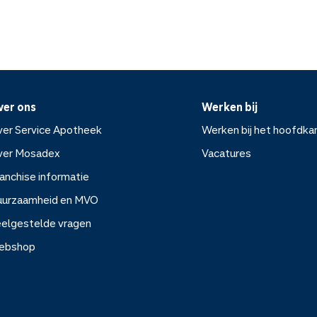
ver ons
Werken bij
er Service Apotheek
Werken bij het hoofdka
ver Mosadex
Vacatures
anchise informatie
Werken bij het hoofdkanto
uurzaamheid en MVO
elgestelde vragen
Vacatures
ebshop
rvice Apotheek