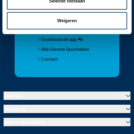
Selectie toestaan
Service
Apotheek
Service Apotheek home
Weigeren
Vind je apotheek
Download de app 📲
Alle Service Apotheken
Contact
Over ons
Werken bij
Over Service Apotheek
Voor zorgverleners
Werken bij het hoofdkantoor
Over Mosadex