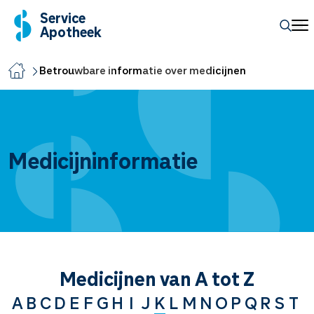
Service
Apotheek
Betrouwbare informatie over medicijnen
Medicijninformatie
Medicijnen van A tot Z
A
B
C
D
E
F
G
H
I
J
K
L
M
N
O
P
Q
R
S
T