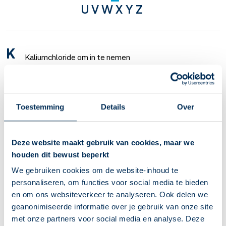
U
V
W
X
Y
Z
K
Kaliumchloride om in te nemen
Kaliumcitraat
Kaliumjodide
Toestemming
Details
Over
Kaliumwaterstoftartraat om in te nemen
Deze website maakt gebruik van cookies, maar we
Ketoconazol crème
houden dit bewust beperkt
Ketoconazol op de hoofdhuid
We gebruiken cookies om de website-inhoud te
personaliseren, om functies voor social media te bieden
Ketoconazol tabletten
en om ons websiteverkeer te analyseren. Ook delen we
geanonimiseerde informatie over je gebruik van onze site
Ketoprofen
met onze partners voor social media en analyse. Deze