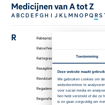
Medicijnen van A tot Z
A
B
C
D
E
F
G
H
I
J
K
L
M
N
O
P
Q
R
S
R
Rabeprazol
Raloxifeen
Toestemming
Raltegravir
Rasagiline
Deze website maakt gebruik
Ravulizumab
We gebruiken cookies om de 
websiteverkeer te analyseren
Regadenoson
voor social media en analys
hen hebt verstrekt of die ze
Regorafenib
is en gaan zorgvuldig om me