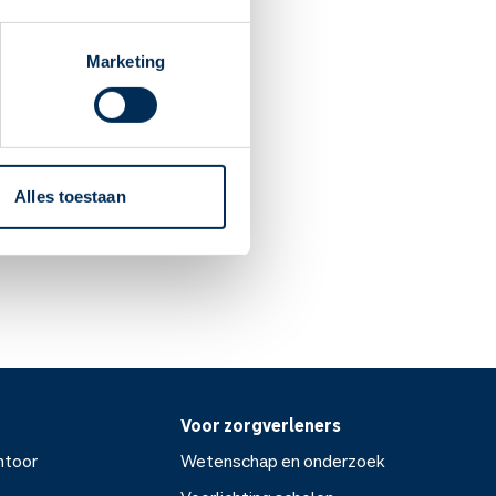
-vaccin
Marketing
aparib
atadine
Alles toestaan
Voor zorgverleners
ntoor
Wetenschap en onderzoek