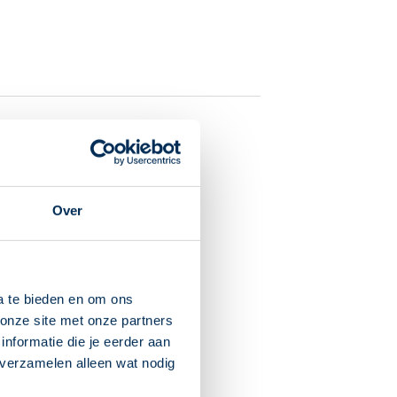
triptan
umilast
Over
iplostim
osozumab
nirol
a te bieden en om ons
onze site met onze partners
uvastatine
nformatie die je eerder aan
 verzamelen alleen wat nodig
gotine