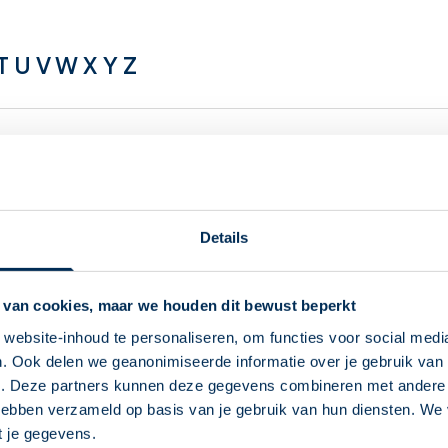
T
U
V
W
X
Y
Z
Ribociclib
Riza
Rifabutine
Rofl
Details
Rifampicine
Rom
Rifaximine
Rom
 van cookies, maar we houden dit bewust beperkt
Rilpivirine
Ropi
website-inhoud te personaliseren, om functies voor social medi
. Ook delen we geanonimiseerde informatie over je gebruik van 
Deze Service Apotheek staat nu ingesteld als
Risankizumab
Ros
e. Deze partners kunnen deze gegevens combineren met andere i
jouw apotheek
 hebben verzameld op basis van je gebruik van hun diensten. We
Risedroninezuur
Roti
Zo kan je makkelijk alle informatie vinden in het
t je gegevens.