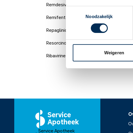
Remdesivir
Toestemmingsselectie
Noodzakelijk
Remifentanil
Repaglinide
Resorcinol
Weigeren
Ribavirine
Service
O
Apotheek
Ov
Service Apotheek