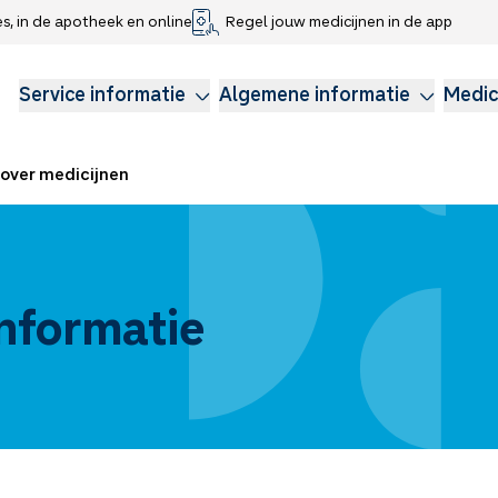
es, in de apotheek en online
Regel jouw medicijnen in de app
che gegevens delen
voor kinderen
Webshop
Klachtenregeling
Longzorg
Service Apotheek Magazine
Anticonceptie
Service informatie
Algemene informatie
Medic
over medicijnen
nformatie