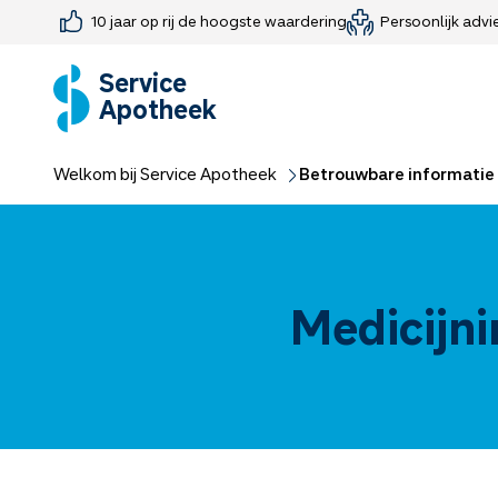
10 jaar op rij de hoogste waardering
Persoonlijk advi
Farmaceutisch consult
Jouw medis
Medicijnen 
Medicijn-APK
Service
Apotheek
Welkom bij Service Apotheek
Betrouwbare informatie 
Medicijni