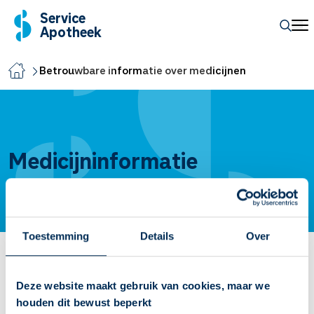
Service
Apotheek
Betrouwbare informatie over medicijnen
Medicijninformatie
Toestemming
Details
Over
Medicijnen van A tot Z
Deze website maakt gebruik van cookies, maar we
A
B
C
D
E
F
G
H
I
J
K
L
M
N
O
P
Q
R
S
T
houden dit bewust beperkt