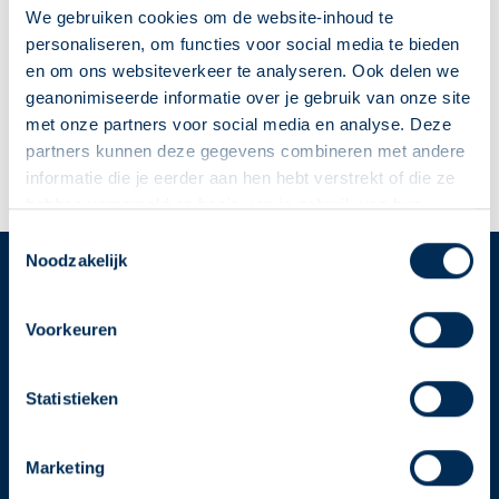
U
V
W
X
Y
Z
We gebruiken cookies om de website-inhoud te
personaliseren, om functies voor social media te bieden
en om ons websiteverkeer te analyseren. Ook delen we
geanonimiseerde informatie over je gebruik van onze site
X
Xylometazoline in de neus
met onze partners voor social media en analyse. Deze
partners kunnen deze gegevens combineren met andere
informatie die je eerder aan hen hebt verstrekt of die ze
hebben verzameld op basis van je gebruik van hun
diensten. We verzamelen alleen wat nodig is en gaan
Deze Service Apotheek staat nu ingesteld als jouw
Toestemmingsselectie
zorgvuldig om met je gegevens.
Noodzakelijk
apotheek
Zo kan je makkelijk alle informatie vinden in het
Service
Apotheek
"Mijn apotheek" menu. Heb je een andere
Voorkeuren
Service Apotheek home
apotheek nodig? Tik dan op "Kies een andere
Vind je apotheek
apotheek".
Statistieken
Download de app 📲
Oke
Alle Service Apotheken
Marketing