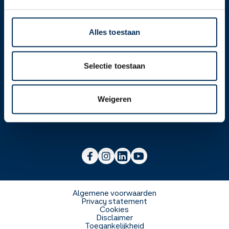
Contact
Alles toestaan
Over ons
Selectie toestaan
Werken bij
Over Service Apotheek
Weigeren
Voor zorgverleners
Werken bij het hoofdkantoor
Over Mosadex
Wetenschap en onderzoek
Vacatures
Franchise informatie
Voorlichting scholen
Duurzaamheid en MVO
Algemene voorwaarden
Privacy statement
Cookies
Veelgestelde vragen
Disclaimer
Toegankelijkheid