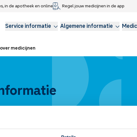
es, in de apotheek en online
Regel jouw medicijnen in de app
che gegevens delen
voor kinderen
Webshop
Klachtenregeling
Longzorg
Service Apotheek Magazine
Anticonceptie
Service informatie
Algemene informatie
Medic
over medicijnen
nformatie