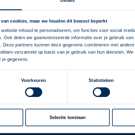
Details
T
U
V
W
X
Y
Z
 van cookies, maar we houden dit bewust beperkt
website-inhoud te personaliseren, om functies voor social medi
. Ook delen we geanonimiseerde informatie over je gebruik van 
Deze Service Apotheek staat nu ingesteld als
e. Deze partners kunnen deze gegevens combineren met andere i
Quinapril
jouw apotheek
 hebben verzameld op basis van je gebruik van hun diensten. We
Zo kan je makkelijk alle informatie vinden in het
t je gegevens.
"Mijn apotheek" menu. Heb je een andere
apotheek nodig? Tik dan op "Kies een andere
Voorkeuren
Statistieken
apotheek".
Oke
ver ons
Werken bij
er Service Apotheek
Werken bij het hoofdka
Selectie toestaan
ver Mosadex
Vacatures