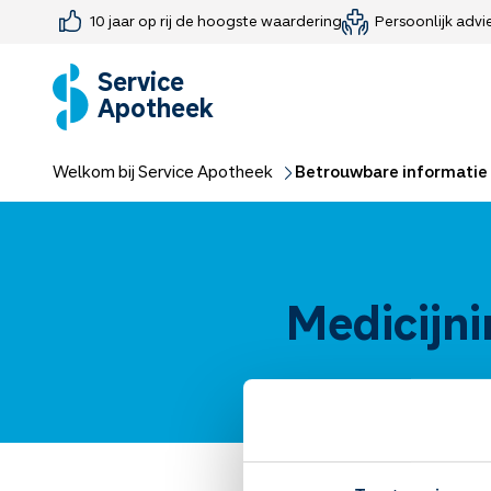
10 jaar op rij de hoogste waardering
Persoonlijk advi
Farmaceutisch consult
Jouw medis
Medicijnen 
Medicijn-APK
Service
Apotheek
Welkom bij Service Apotheek
Betrouwbare informatie 
Medicijni