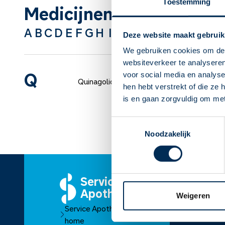
Toestemming
Medicijnen van A tot Z
A
B
C
D
E
F
G
H
I
J
K
L
M
N
O
P
Q
R
S
Deze website maakt gebruik
We gebruiken cookies om de 
websiteverkeer te analyseren
Q
voor social media en analys
Quinagolide
hen hebt verstrekt of die ze
is en gaan zorgvuldig om me
Toestemmingsselectie
Noodzakelijk
Service
O
Apotheek
Ov
Weigeren
Service Apotheek
O
home