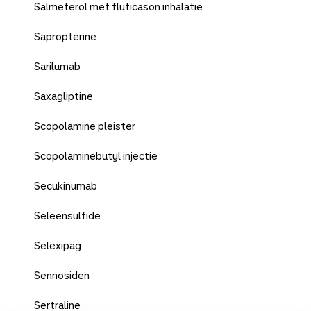
Salmeterol met fluticason inhalatie
Sapropterine
Sarilumab
Saxagliptine
Scopolamine pleister
Scopolaminebutyl injectie
Secukinumab
Seleensulfide
Selexipag
Sennosiden
Sertraline