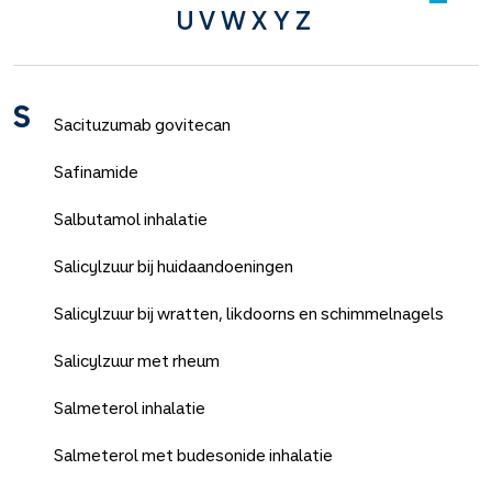
U
V
W
X
Y
Z
S
Sacituzumab govitecan
Safinamide
Salbutamol inhalatie
Salicylzuur bij huidaandoeningen
Salicylzuur bij wratten, likdoorns en schimmelnagels
Salicylzuur met rheum
Salmeterol inhalatie
Salmeterol met budesonide inhalatie