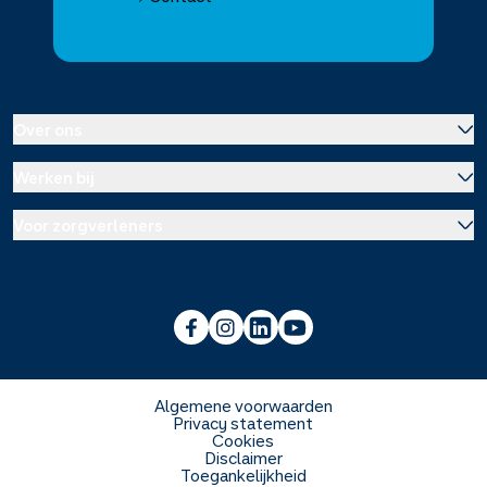
Over ons
Werken bij
Over Service Apotheek
Voor zorgverleners
Werken bij het hoofdkantoor
Over Mosadex
Wetenschap en onderzoek
Vacatures
Franchise informatie
Voorlichting scholen
Duurzaamheid en MVO
Algemene voorwaarden
Privacy statement
Cookies
Veelgestelde vragen
Disclaimer
Toegankelijkheid