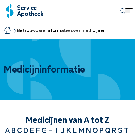
Service
Apotheek
Betrouwbare informatie over medicijnen
Medicijninformatie
Medicijnen van A tot Z
A
B
C
D
E
F
G
H
I
J
K
L
M
N
O
P
Q
R
S
T