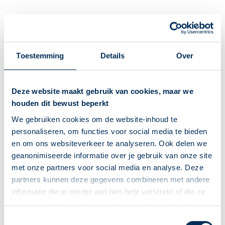
Sevelameer
Silodosine
Toestemming
Details
Over
Simvastatine
Sint-janskruid
Deze website maakt gebruik van cookies, maar we
Siponimod
houden dit bewust beperkt
We gebruiken cookies om de website-inhoud te
Sirolimus
personaliseren, om functies voor social media te bieden
en om ons websiteverkeer te analyseren. Ook delen we
Sitagliptine
geanonimiseerde informatie over je gebruik van onze site
Sofosbuvir met ledipasvir
met onze partners voor social media en analyse. Deze
partners kunnen deze gegevens combineren met andere
Solifenacine
informatie die je eerder aan hen hebt verstrekt of die ze
hebben verzameld op basis van je gebruik van hun
Somatropine
diensten. We verzamelen alleen wat nodig is en gaan
Deze Service Apotheek staat nu ingesteld als jouw
Toestemmingsselectie