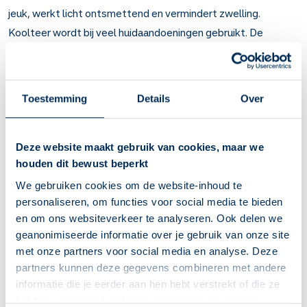
jeuk, werkt licht ontsmettend en vermindert zwelling.
Koolteer wordt bij veel huidaandoeningen gebruikt. De
belangrijkste aandoeningen waarbij artsen het voorschrijven,
zijn
psoriasis
, chronisch
eczeem
en
seborroïsch eczeem
.
Belangrijk om te weten over Koolteer op de
Toestemming
Details
Over
huid
Koolteer remt ontstekingen. Het vermindert schilfering,
Deze website maakt gebruik van cookies, maar we
jeuk en zwelling. Werkt ook licht ontsmettend.
houden dit bewust beperkt
Bij huidziekten met jeuk en schilfering. Zoals psoriasis,
We gebruiken cookies om de website-inhoud te
chronisch eczeem en seborroïsch eczeem.
personaliseren, om functies voor social media te bieden
U merkt na 2 tot 4 weken dat jeuk, roodheid en schilfering
en om ons websiteverkeer te analyseren. Ook delen we
afnemen.
geanonimiseerde informatie over je gebruik van onze site
Breng het middel aan voor u gaat slapen. Dan heeft u
met onze partners voor social media en analyse. Deze
overdag minder last van de sterke geur. Gebruikt u de
partners kunnen deze gegevens combineren met andere
shampoo? Gebruik deze 2 of 3 keer per week.
informatie die je eerder aan hen hebt verstrekt of die ze
Koolteer maakt vlekken op huid, kleding en beddengoed.
hebben verzameld op basis van je gebruik van hun