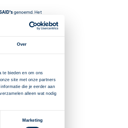
SAID's
genoemd. Het
Over
d en zwelling verminderen
a te bieden en om ons
erder een maag- of
onze site met onze partners
schermer nodig. Vraag uw
nformatie die je eerder aan
 verzamelen alleen wat nodig
eilig kunt gebruiken met
n. Dit medicijn kan slecht
Marketing
 20 weken).