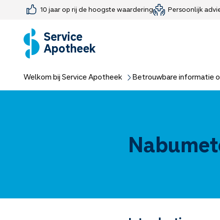
10 jaar op rij de hoogste waardering
Persoonlijk advi
Farmaceutisch consult
Jouw medis
Medicijnen 
Medicijn-APK
Service
Apotheek
Welkom bij Service Apotheek
Betrouwbare informatie o
Nabumet