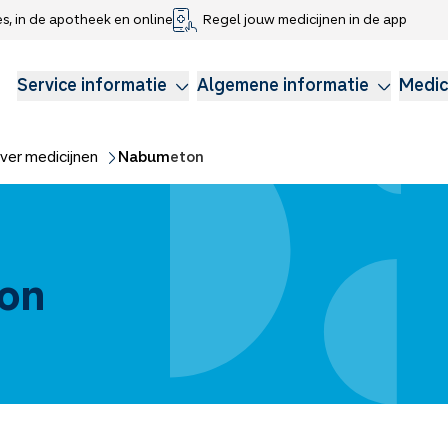
es, in de apotheek en online
Regel jouw medicijnen in de app
che gegevens delen
voor kinderen
Webshop
Klachtenregeling
Longzorg
Service Apotheek Magazine
Anticonceptie
Service informatie
Algemene informatie
Medic
ver medicijnen
Nabumeton
on