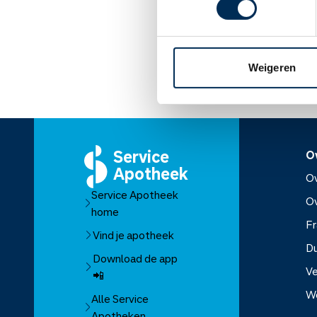
Lees meer op apothe
Weigeren
Service
O
Apotheek
Ov
Service Apotheek
O
home
Fr
Vind je apotheek
D
Download de app
Ve
📲
W
Alle Service
Apotheken