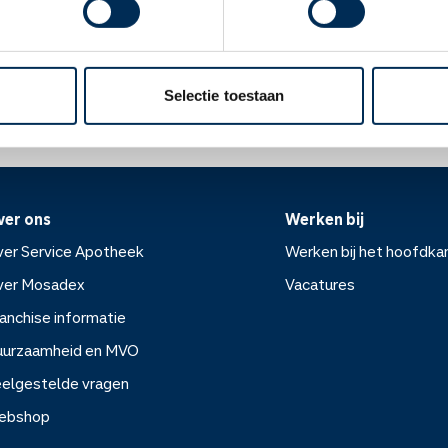
Oke
ek.nl
Selectie toestaan
ver ons
Werken bij
er Service Apotheek
Werken bij het hoofdka
ver Mosadex
Vacatures
anchise informatie
Werken bij het hoofdkanto
uurzaamheid en MVO
elgestelde vragen
Vacatures
ebshop