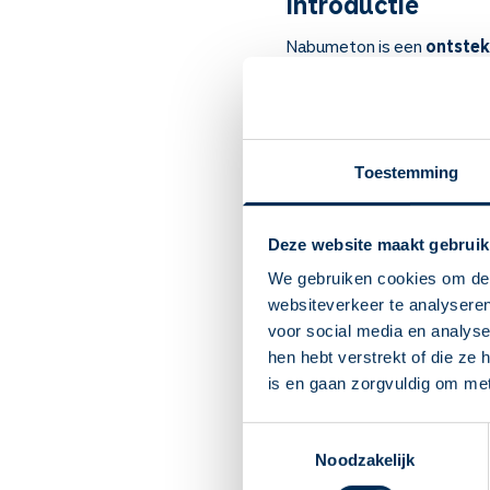
Introductie
Nabumeton is een
ontstek
werkt pijnstillend, ontste
Artsen schrijven het voor bi
Belangrijk om t
Toestemming
Nabumeton stilt pijn, r
Bij reumatoïde artritis 
Deze website maakt gebruik
De pijn wordt binnen en
binnen week.
We gebruiken cookies om de 
Let op: kans op maag- e
websiteverkeer te analyseren
darmzweer gehad, of ge
voor social media en analys
arts of apotheker hierna
hen hebt verstrekt of die ze
Pas op met alcohol. Al
is en gaan zorgvuldig om me
Veel wisselwerkingen m
uw andere medicijnen, o
Toestemmingsselectie
Bent u zwanger of wilt 
Noodzakelijk
zijn voor de baby. NIET