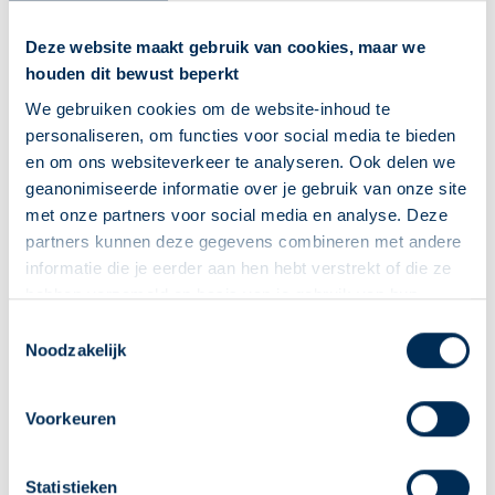
Verkoudheid
Deze website maakt gebruik van cookies, maar we
houden dit bewust beperkt
Verminderde mobiliteit
We gebruiken cookies om de website-inhoud te
personaliseren, om functies voor social media te bieden
Vermoeidheid
en om ons websiteverkeer te analyseren. Ook delen we
Verstopping
geanonimiseerde informatie over je gebruik van onze site
met onze partners voor social media en analyse. Deze
Verstopt oor
partners kunnen deze gegevens combineren met andere
informatie die je eerder aan hen hebt verstrekt of die ze
Verstopte neus
hebben verzameld op basis van je gebruik van hun
diensten. We verzamelen alleen wat nodig is en gaan
Deze Service Apotheek staat nu ingesteld als jouw
Verzuring
Toestemmingsselectie
zorgvuldig om met je gegevens.
Noodzakelijk
apotheek
Vitamine D
Zo kan je makkelijk alle informatie vinden in het
"Mijn apotheek" menu. Heb je een andere
Voorkeuren
Vlekjesziekten
apotheek nodig? Tik dan op "Kies een andere
Vliegreis en trombose
apotheek".
Statistieken