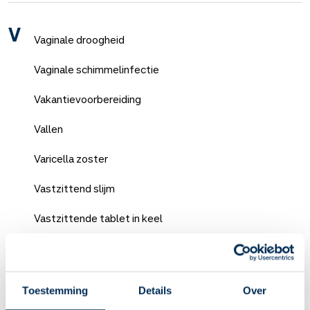
V
Vaginale droogheid
Vaginale schimmelinfectie
Vakantievoorbereiding
Vallen
Varicella zoster
Vastzittend slijm
Vastzittende tablet in keel
Veganist
Vegetarisch dieet
Toestemming
Details
Over
Veilig in de zon