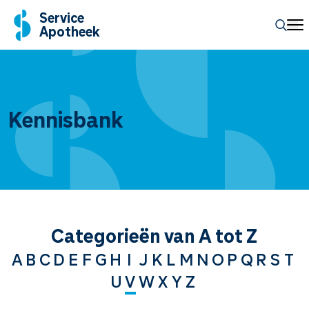
Service
Apotheek
Kennisbank
Categorieën van A tot Z
A
B
C
D
E
F
G
H
I
J
K
L
M
N
O
P
Q
R
S
T
U
V
W
X
Y
Z