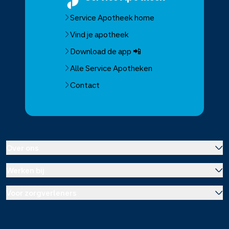
Service Apotheek home
Vind je apotheek
Download de app 📲
Alle Service Apotheken
Contact
Over ons
Werken bij
Over Service Apotheek
Voor zorgverleners
Werken bij het hoofdkantoor
Over Mosadex
Wetenschap en onderzoek
Vacatures