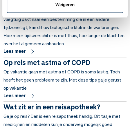
Uw biologische klok is een natuurlijk mechanisme dat er
Weigeren
bijvoorbeeld voor zorgt dat u ’s avonds moe wordt. Als u het
vliegtuig pakt naar een bestemming die in een andere
tijdzone ligt, kan dit uw biologische klok in de war brengen.
Hoe meer tijdsverschil er is met thuis, hoe langer de klachten
over het algemeen aanhouden.
Lees meer
Op reis met astma of COPD
Op vakantie gaan met astma of COPD is soms lastig. Toch
hoeft het geen probleem te zijn. Met deze tips ga je gerust
op vakantie.
Lees meer
Wat zit er in een reisapotheek?
Ga je op reis? Dan is een reisapotheek handig. Dit tasje met
medicijnen en middelen kun je onderweg mogelijk goed