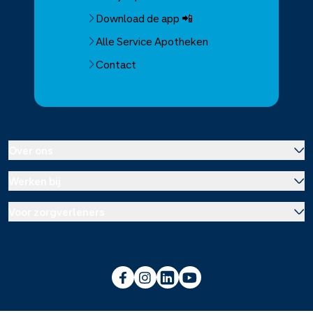
Download de app 📲
Alle Service Apotheken
Contact
Over ons
Werken bij
Over Service Apotheek
Voor zorgverleners
Werken bij het hoofdkantoor
Over Mosadex
Wetenschap en onderzoek
Vacatures
Franchise informatie
Voorlichting scholen