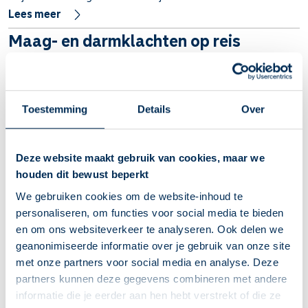
Lees meer
Maag- en darmklachten op reis
Maag- en darmklachten zijn enorm vervelend, zeker wanneer
je op reis bent. Met een aantal voorzorgsmaatregelen kun je
de kans op maag- en darmklachten op reis flink verkleinen. En
Toestemming
Details
Over
als je dan toch last krijgt, ben je er met de juiste aanpak
meestal weer snel vanaf.
Lees meer
Deze website maakt gebruik van cookies, maar we
houden dit bewust beperkt
Veilig eten en drinken op reis
We gebruiken cookies om de website-inhoud te
Met een aantal voorzorgsmaatregelen kunt u de kans op
personaliseren, om functies voor social media te bieden
maag- en darmklachten op reis flink verkleinen. En als u toch
en om ons websiteverkeer te analyseren. Ook delen we
last krijgt, kunt u er met de juiste aanpak redelijk snel weer
geanonimiseerde informatie over je gebruik van onze site
met onze partners voor social media en analyse. Deze
vanaf zijn. Hoe u veilig eet en drinkt op reis leest u hier.
partners kunnen deze gegevens combineren met andere
Lees meer
informatie die je eerder aan hen hebt verstrekt of die ze