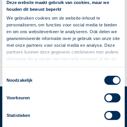
Deze website maakt gebruik van cookies, maar we
veroorzaken. 1 op de 3 mensen met diabetes heeft
houden dit bewust beperkt
huidproblemen.
We gebruiken cookies om de website-inhoud te
Lees meer
personaliseren, om functies voor social media te bieden
Likdoorns
en om ons websiteverkeer te analyseren. Ook delen we
geanonimiseerde informatie over je gebruik van onze site
Likdoorns, ook wel eksterogen genoemd, zijn eeltknobbels
met onze partners voor social media en analyse. Deze
op de voet. Door het dragen van schoenen wordt de
partners kunnen deze gegevens combineren met andere
eeltknobbel in de huid gedrukt. Daardoor kan lopen pijnlijk kan
informatie die je eerder aan hen hebt verstrekt of die ze
zijn. Likdoorns komen vaak voor op of tussen de tenen. Wat
hebben verzameld op basis van je gebruik van hun
kun je doen aan likdoorns?
diensten. We verzamelen alleen wat nodig is en gaan
Deze Service Apotheek staat nu ingesteld als jouw
Toestemmingsselectie
zorgvuldig om met je gegevens.
Lees meer
Noodzakelijk
apotheek
Zo kan je makkelijk alle informatie vinden in het
"Mijn apotheek" menu. Heb je een andere
Voorkeuren
Service
Apotheek
apotheek nodig? Tik dan op "Kies een andere
apotheek".
Statistieken
Service Apotheek home
Oke
Vind je apotheek