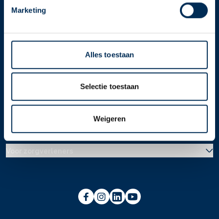
Marketing
Download de app 📲
Alle Service Apotheken
Contact
Alles toestaan
Selectie toestaan
Over ons
Weigeren
Werken bij
Over Service Apotheek
Voor zorgverleners
Werken bij het hoofdkantoor
Over Mosadex
Wetenschap en onderzoek
Vacatures
Franchise informatie
Voorlichting scholen