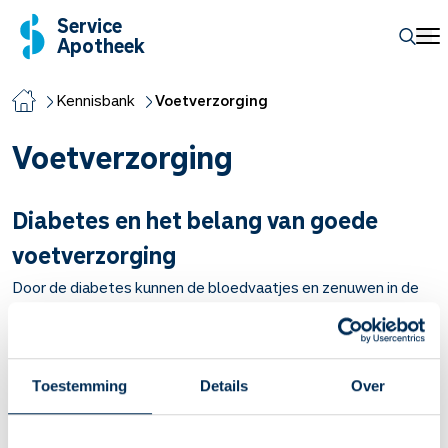
Service
Apotheek
Kennisbank
Voetverzorging
Voetverzorging
Diabetes en het belang van goede
voetverzorging
Door de diabetes kunnen de bloedvaatjes en zenuwen in de
voeten beschadigen. Daardoor kunnen er sneller wondjes
ontstaan. Ook kun je minder gevoel in je voeten hebben.
Lees meer
Toestemming
Details
Over
Wondjes en wonden bij diabetes
Diabetes kan verschillende problemen met je huid