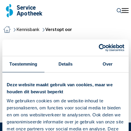
Service
Apotheek
Kennisbank
Verstopt oor
Verstopt oor
Hoe krijg ik een dichtzittend of
Toestemming
Details
Over
verstopt oor weer open?
Een oor dat verstopt is zorgt er soms voor dat je minder
Deze website maakt gebruik van cookies, maar we
hoort en het voelt vervelend. Meestal is de oorzaak een
houden dit bewust beperkt
propje oorsmeer. Hoe je een dichtzittend oor open krijgt, lees
We gebruiken cookies om de website-inhoud te
je hier.
personaliseren, om functies voor social media te bieden
en om ons websiteverkeer te analyseren. Ook delen we
Lees meer
geanonimiseerde informatie over je gebruik van onze site
met onze partners voor social media en analyse. Deze