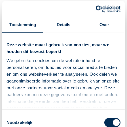
D per dag heb je nodig? Dat is afhankelijk van je leeftijd,
huidskleur en de blootstelling aan de zon. Wie heeft er extra
vitamine D nodig? En hoeveel dan?
Toestemming
Details
Over
Lees meer
Ouder worden en fit blijven
Deze website maakt gebruik van cookies, maar we
Ouderdom komt met gebreken, luidt het spreekwoord.
houden dit bewust beperkt
Spierkracht en conditie nemen vaak af bij het ouder worden,
We gebruiken cookies om de website-inhoud te
maar gebreken? Dat klinkt wel erg zwaar. Met een beetje
personaliseren, om functies voor social media te bieden
inspanning en de juiste hulpmiddelen blijf je lang fit.
en om ons websiteverkeer te analyseren. Ook delen we
Lees meer
geanonimiseerde informatie over je gebruik van onze site
UV-straling
met onze partners voor social media en analyse. Deze
partners kunnen deze gegevens combineren met andere
Behalve licht en warmte zendt de zon ook ultraviolette (UV)
informatie die je eerder aan hen hebt verstrekt of die ze
straling uit. Deze straling kan de huid beschadigen.
hebben verzameld op basis van je gebruik van hun
Lees meer
diensten. We verzamelen alleen wat nodig is en gaan
Deze Service Apotheek staat nu ingesteld als jouw
Toestemmingsselectie
zorgvuldig om met je gegevens.
Noodzakelijk
Vergoeding Vitamine D stopt
apotheek