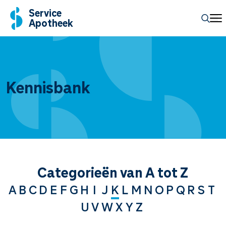
Service
Apotheek
Kennisbank
Categorieën van A tot Z
A
B
C
D
E
F
G
H
I
J
K
L
M
N
O
P
Q
R
S
T
U
V
W
X
Y
Z