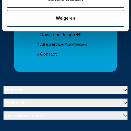
Service
Apotheek
Service Apotheek home
Weigeren
Vind je apotheek
Download de app 📲
Alle Service Apotheken
Contact
Over ons
Werken bij
Over Service Apotheek
Voor zorgverleners
Werken bij het hoofdkantoor
Over Mosadex
Wetenschap en onderzoek