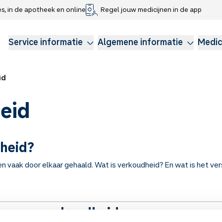
es, in de apotheek en online
Regel jouw medicijnen in de app
che gegevens delen
voor kinderen
Webshop
Klachtenregeling
Longzorg
Service Apotheek Magazine
Anticonceptie
Service informatie
Algemene informatie
Medic
id
eid
dheid?
n vaak door elkaar gehaald. Wat is verkoudheid? En wat is het ve
ls over verkoudheid