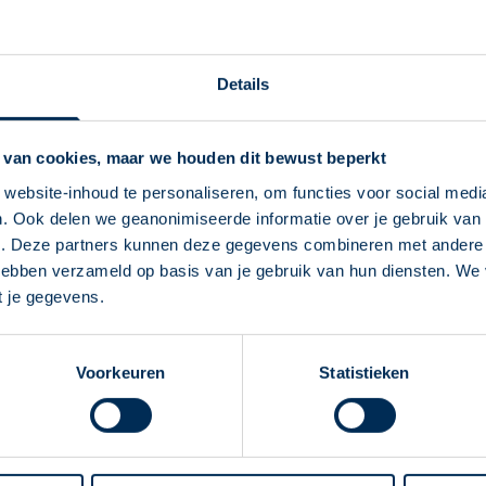
wat fabels de ronde. Wat is een fabel en wat is een feit? Je leest
voorkomen
Details
oor een virus dat je luchtwegen infecteert. Helemaal voorkomen l
 van cookies, maar we houden dit bewust beperkt
en. Hieronder lees je hoe.
website-inhoud te personaliseren, om functies voor social medi
. Ook delen we geanonimiseerde informatie over je gebruik van 
 mijn verkoudheid af?
Deze Service Apotheek staat nu ingesteld als
e. Deze partners kunnen deze gegevens combineren met andere i
jouw apotheek
 hebben verzameld op basis van je gebruik van hun diensten. We
lopen. Verkoudheid gaat gelukkig in de meeste gevallen vanzelf 
Zo kan je makkelijk alle informatie vinden in het
t je gegevens.
lachten verminderen, maar hoe kom je het snelst van je verkoudhei
"Mijn apotheek" menu. Heb je een andere
apotheek nodig? Tik dan op "Kies een andere
j baby’s en kinderen
Voorkeuren
Statistieken
apotheek".
 hun jonge leven nog maar tegen weinig virussen weerstand opge
Oke
ouden worden!