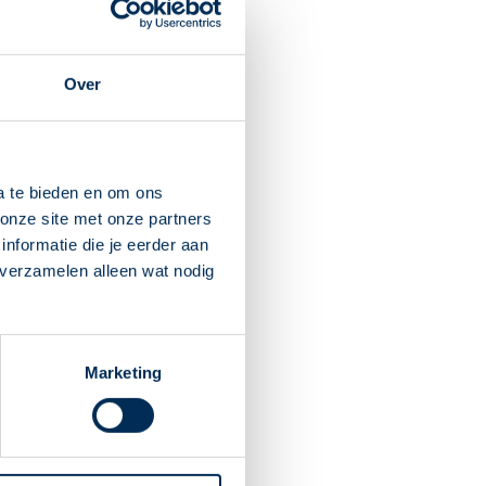
 het hier.
Over
ukt meestal niet, maar je
a te bieden en om ons
onze site met onze partners
nformatie die je eerder aan
 verzamelen alleen wat nodig
over. Met een
d af?
Marketing
bouwd. Daarom kunnen ze