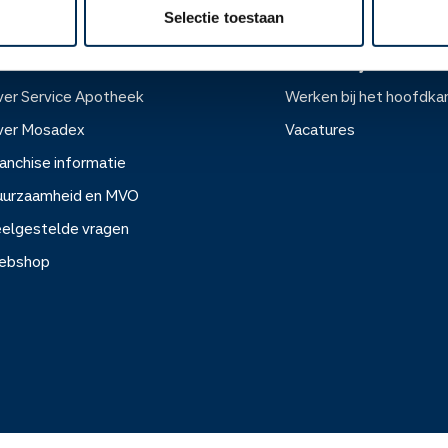
Selectie toestaan
ver ons
Werken bij
er Service Apotheek
Werken bij het hoofdka
ver Mosadex
Vacatures
anchise informatie
Werken bij het hoofdkanto
uurzaamheid en MVO
elgestelde vragen
Vacatures
ebshop
rvice Apotheek
sadex
e informatie