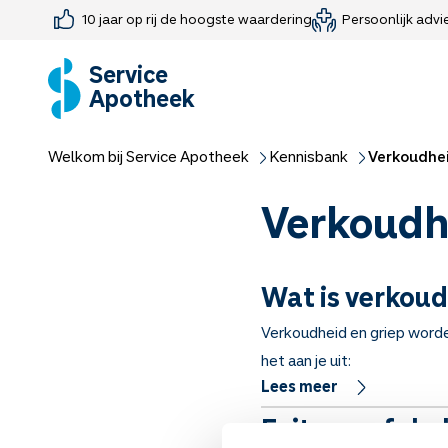
10 jaar op rij de hoogste waardering
Persoonlijk advi
Farmaceutisch consult
Jouw medis
Medicijnen 
Medicijn-APK
Service
Apotheek
Welkom bij Service Apotheek
Kennisbank
Verkoudhe
Verkoudh
Wat is verkou
Verkoudheid en griep worde
het aan je uit:
Lees meer
Feiten en fabe