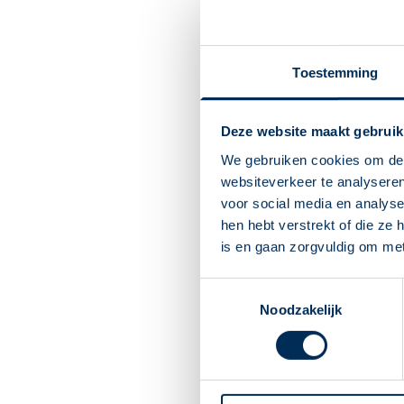
Over verkoudheid doen heel 
Lees meer
Verkoudheid 
Toestemming
Een verkoudheid ontstaat d
Deze website maakt gebruik
kunt het risico wél verklein
Lees meer
We gebruiken cookies om de 
websiteverkeer te analyseren
Hoe kom ik van
voor social media en analys
hen hebt verstrekt of die ze
Een verkoudheid is zo opge
is en gaan zorgvuldig om me
zelfzorgmiddel kun je de k
Lees meer
Toestemmingsselectie
Verkoudheid bi
Noodzakelijk
Kleine kinderen hebben in
wel tien keer per jaar verk
Lees meer