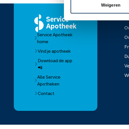
Weigeren
Service
O
Apotheek
Ov
Service Apotheek
O
home
Fr
Vind je apotheek
D
Download de app
Ve
📲
W
Alle Service
Apotheken
Over Se
Contact
Over Mo
Franchis