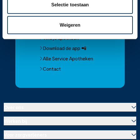
Selectie toestaan
Service
Apotheek
Weigeren
Service Apotheek home
Vind je apotheek
Download de app 📲
Alle Service Apotheken
Contact
Over ons
Werken bij
Over Service Apotheek
Voor zorgverleners
Werken bij het hoofdkantoor