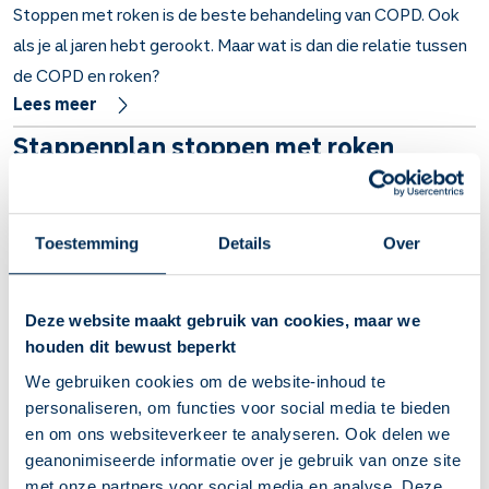
Stoppen met roken is de beste behandeling van COPD. Ook
als je al jaren hebt gerookt. Maar wat is dan die relatie tussen
de COPD en roken?
Lees meer
Stappenplan stoppen met roken
Stoppen met roken is moeilijk. Vooral wanneer je
ontwenningsverschijnselen krijgt. Als je gaat stoppen is het
handig om een stappenplan te hebben.
Toestemming
Details
Over
Lees meer
Stoppen met roken en niet dik worden
Deze website maakt gebruik van cookies, maar we
Veel mensen die stoppen met roken merken dat ze na een
houden dit bewust beperkt
aantal weken dikker worden. Maar waarom kom je aan en hoe
We gebruiken cookies om de website-inhoud te
voorkom je gewichtstoename tijdens het stoppen met
personaliseren, om functies voor social media te bieden
en om ons websiteverkeer te analyseren. Ook delen we
roken?
geanonimiseerde informatie over je gebruik van onze site
Lees meer
met onze partners voor social media en analyse. Deze