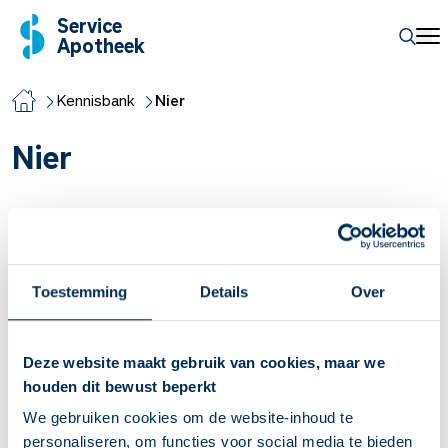
Service
Apotheek
Kennisbank
Nier
Nier
Wat doen de nieren in ons lichaam?
Je hebt twee nieren: één links en één rechts, net onder je
ribben aan de achterkant van je lichaam. Je kunt niet zonder
Toestemming
Details
Over
nieren. Je hebt er minimaal één nodig om normaal te kunnen
leven. Maar wat doen ze precies?
Lees meer
Deze website maakt gebruik van cookies, maar we
houden dit bewust beperkt
Nierschade
We gebruiken cookies om de website-inhoud te
Een goede nierfunctie is belangrijk voor het functioneren van
personaliseren, om functies voor social media te bieden