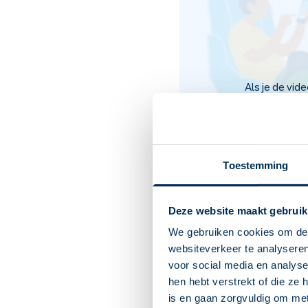
Als je de vid
Toestemming
Deze website maakt gebruik
Jouw slimm
We gebruiken cookies om de 
websiteverkeer te analyseren
Met onze app kun je:
voor social media en analys
Snel online een nieuwe 
hen hebt verstrekt of die ze
Een overzicht bijhouden
is en gaan zorgvuldig om me