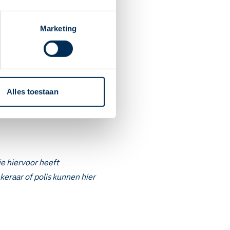
oleren dan of alles goed
Marketing
Alles toestaan
ezoek.
je hiervoor heeft
ekeraar of polis kunnen hier