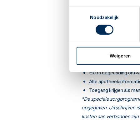
Herinneringen instelle
Toestemmingsselectie
Doorgeven als er iets v
Noodzakelijk
gaat.
Instructievideo's kijken
Opzoeken hoe je medicij
Persoonlijk advies en t
Je apotheek een bericht
Weigeren
Berichten ontvangen va
Extra begeleiding ontva
Alle apotheekinformati
Toegang krijgen als man
*De speciale zorgprogramma’
opgegeven. Uitschrijven is 
kosten aan verbonden zijn 