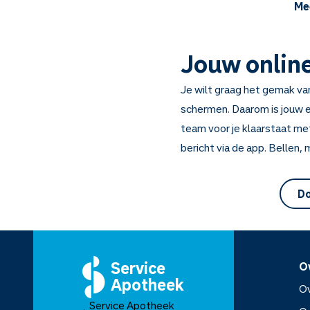
Mee
Jouw onlin
Je wilt graag het gemak va
schermen. Daarom is jouw e
team voor je klaarstaat me
bericht via de app. Bellen,
Do
Service
O
Apotheek
Ov
Service Apotheek