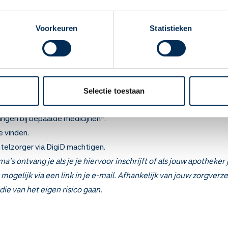
n voor jouw innamemomenten, zodat je niets vergeet.
"Mijn apotheek" menu. Heb je een andere
erandert, bijvoorbeeld wanneer je stopt of iets aanpast. Wij contr
apotheek nodig? Tik dan op "Kies een andere
Voorkeuren
Statistieken
apotheek".
 of belangrijke informatie nalezen.
Oke
n en het doosje eruit zien met de handige foto's in het overzicht.
ips ontvangen.
 sturen als je een vraag hebt.
Selectie toestaan
n je apotheek, zoals een medicijnoverzicht voor een ziekenhuisb
ngen bij bepaalde medicijnen*.
e vinden.
telzorger via DigiD machtigen.
s ontvang je als je je hiervoor inschrijft of als jouw apotheker 
mogelijk via een link in je e-mail. Afhankelijk van jouw zorgverz
die van het eigen risico gaan.