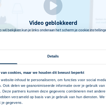
Video geblokkeerd
eo wil bekijken kun je links onderaan het scherm je cookie instellin
Details
 van cookies, maar we houden dit bewust beperkt
e zorghulp
website-inhoud te personaliseren, om functies voor social medi
. Ook delen we geanonimiseerde informatie over je gebruik van 
Deze Service Apotheek staat nu ingesteld als
e. Deze partners kunnen deze gegevens combineren met andere i
voorraad bestellen. Kies uit het overzicht of maak een foto van he
jouw apotheek
 hebben verzameld op basis van je gebruik van hun diensten. We
 van wat je gebruikt.
Zo kan je makkelijk alle informatie vinden in het
t je gegevens.