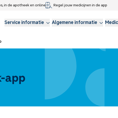
es, in de apotheek en online
Regel jouw medicijnen in de app
che gegevens delen
voor kinderen
Webshop
Klachtenregeling
Longzorg
Service Apotheek Magazine
Anticonceptie
Service informatie
Algemene informatie
Medic
p
k-app