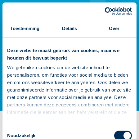
Er is iets fout gegaan
Probeer het later opnieuw
Toestemming
Details
Over
Deze website maakt gebruik van cookies, maar we
houden dit bewust beperkt
We gebruiken cookies om de website-inhoud te
personaliseren, om functies voor social media te bieden
en om ons websiteverkeer te analyseren. Ook delen we
geanonimiseerde informatie over je gebruik van onze site
met onze partners voor social media en analyse. Deze
partners kunnen deze gegevens combineren met andere
informatie die je eerder aan hen hebt verstrekt of die ze
hebben verzameld op basis van je gebruik van hun
diensten. We verzamelen alleen wat nodig is en gaan
Toestemmingsselectie
zorgvuldig om met je gegevens.
Noodzakelijk