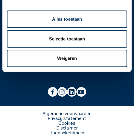
Contact
Alles toestaan
Over ons
Selectie toestaan
Werken bij
Over Service Apotheek
Weigeren
Voor zorgverleners
Werken bij het hoofdkantoor
Over Mosadex
Wetenschap en onderzoek
Vacatures
Franchise informatie
Voorlichting scholen
Duurzaamheid en MVO
Algemene voorwaarden
Privacy statement
Cookies
Veelgestelde vragen
Disclaimer
Toegankelijkheid