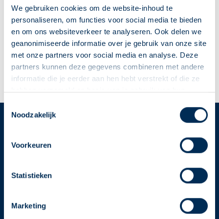
Slotlaan
312
3701 GX
Zeist
We gebruiken cookies om de website-inhoud te
info@apotheekvanzanten.nl
personaliseren, om functies voor social media te bieden
030 691 69 56
en om ons websiteverkeer te analyseren. Ook delen we
geanonimiseerde informatie over je gebruik van onze site
met onze partners voor social media en analyse. Deze
Naar apotheekpagina
partners kunnen deze gegevens combineren met andere
informatie die je eerder aan hen hebt verstrekt of die ze
Dit is mijn apotheek
hebben verzameld op basis van je gebruik van hun
diensten. We verzamelen alleen wat nodig is en gaan
Deze Service Apotheek staat nu ingesteld als jouw
Toestemmingsselectie
zorgvuldig om met je gegevens.
Noodzakelijk
apotheek
Zo kan je makkelijk alle informatie vinden in het
Service
Apotheek
"Mijn apotheek" menu. Heb je een andere
Voorkeuren
Service Apotheek home
apotheek nodig? Tik dan op "Kies een andere
Vind je apotheek
apotheek".
Statistieken
Download de app 📲
Oke
Alle Service Apotheken
Marketing