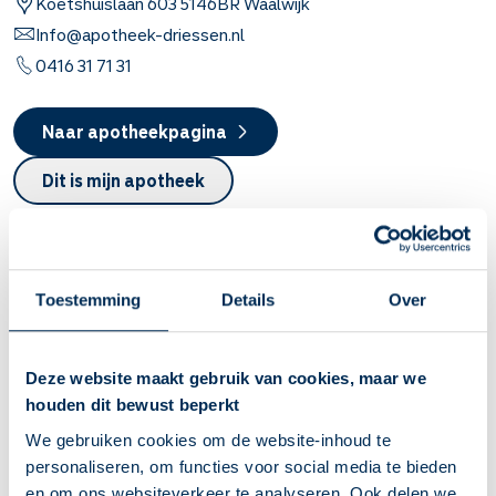
Koetshuislaan
603
5146BR
Waalwijk
Info@apotheek-driessen.nl
0416 31 71 31
Naar apotheekpagina
Dit is mijn apotheek
Service Apotheek de Ducdalf
Vandaag open van
08:00
-
17:30
Blyde Incomstelaan
9
5144BC
Waalwijk
Toestemming
Details
Over
assistente@apoduc.nl
0416 334 792
Deze website maakt gebruik van cookies, maar we
houden dit bewust beperkt
Naar apotheekpagina
We gebruiken cookies om de website-inhoud te
Dit is mijn apotheek
personaliseren, om functies voor social media te bieden
en om ons websiteverkeer te analyseren. Ook delen we