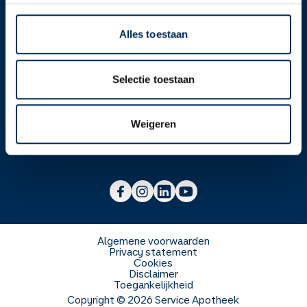
Alles toestaan
Over ons
Selectie toestaan
Werken bij
Over Service Apotheek
Weigeren
Voor zorgverleners
Werken bij het hoofdkantoor
Over Mosadex
Wetenschap en onderzoek
Vacatures
Franchise informatie
Voorlichting scholen
Duurzaamheid en MVO
Algemene voorwaarden
Privacy statement
Cookies
Veelgestelde vragen
Disclaimer
Toegankelijkheid
Copyright ©
2026
Service Apotheek