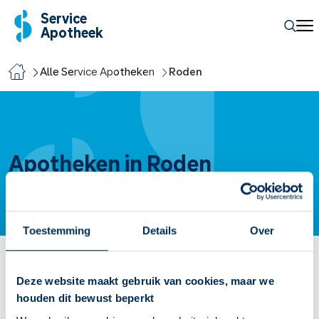
Service
Apotheek
Alle Service Apotheken
Roden
Apotheken in Roden
Toestemming
Details
Over
De Rôner Service Apotheek
Deze website maakt gebruik van cookies, maar we
houden dit bewust beperkt
Meester Wijchgellaan
2A
9301 HR
Roden