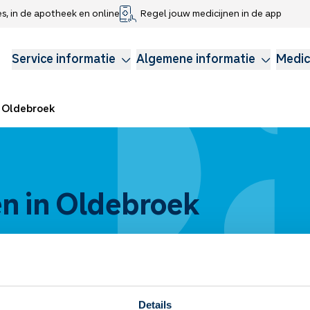
es, in de apotheek en online
Regel jouw medicijnen in de app
che gegevens delen
voor kinderen
Webshop
Klachtenregeling
Longzorg
Service Apotheek Magazine
Anticonceptie
Service informatie
Algemene informatie
Medic
Oldebroek
n in Oldebroek
Details