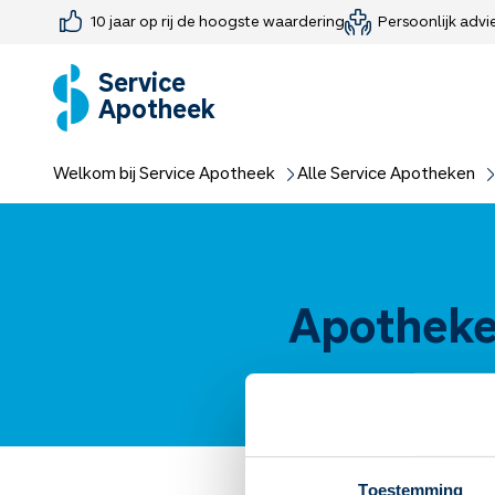
10 jaar op rij de hoogste waardering
Persoonlijk advi
Farmaceutisch consult
Jouw medis
Medicijnen 
Medicijn-APK
Service
Apotheek
Welkom bij Service Apotheek
Alle Service Apotheken
Apotheke
Toestemming