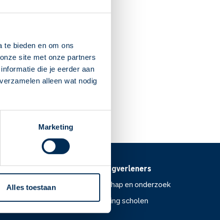
ldebroek
:30
96 BE
Oldebroek
a te bieden en om ons
ezorg.nl
onze site met onze partners
nformatie die je eerder aan
 verzamelen alleen wat nodig
Dit is mijn apotheek
Marketing
Voor zorgverleners
ntoor
Wetenschap en onderzoek
Alles toestaan
Voorlichting scholen