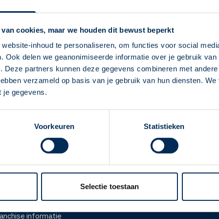
Service Apotheek O
Vandaag open van
08:30
-
17
 van cookies, maar we houden dit bewust beperkt
Zuiderzeestraatweg
139
80
website-inhoud te personaliseren, om functies voor social medi
serviceapotheekoldebroek@
. Ook delen we geanonimiseerde informatie over je gebruik van 
Deze Service Apotheek staat nu ingesteld als
(0525) 63 26 27
e. Deze partners kunnen deze gegevens combineren met andere i
jouw apotheek
 hebben verzameld op basis van je gebruik van hun diensten. We
Zo kan je makkelijk alle informatie vinden in het
t je gegevens.
Naar apotheekpagina
"Mijn apotheek" menu. Heb je een andere
apotheek nodig? Tik dan op "Kies een andere
Voorkeuren
Statistieken
apotheek".
Oke
ver ons
Werken bij
er Service Apotheek
Werken bij het hoofdka
Selectie toestaan
ver Mosadex
Vacatures
anchise informatie