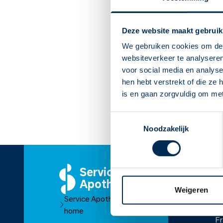
Deze website maakt gebruik
We gebruiken cookies om de 
websiteverkeer te analyseren
voor social media en analys
hen hebt verstrekt of die ze
is en gaan zorgvuldig om me
Toestemmingsselectie
Noodzakelijk
Service
O
Apotheek
Ov
Weigeren
Service Apotheek
O
home
Fr