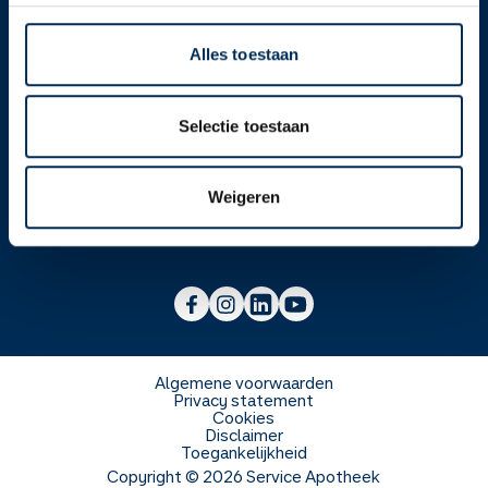
Alles toestaan
Over ons
Selectie toestaan
Werken bij
Over Service Apotheek
Weigeren
Voor zorgverleners
Werken bij het hoofdkantoor
Over Mosadex
Wetenschap en onderzoek
Vacatures
Franchise informatie
Voorlichting scholen
Duurzaamheid en MVO
Algemene voorwaarden
Privacy statement
Cookies
Veelgestelde vragen
Disclaimer
Toegankelijkheid
Copyright ©
2026
Service Apotheek