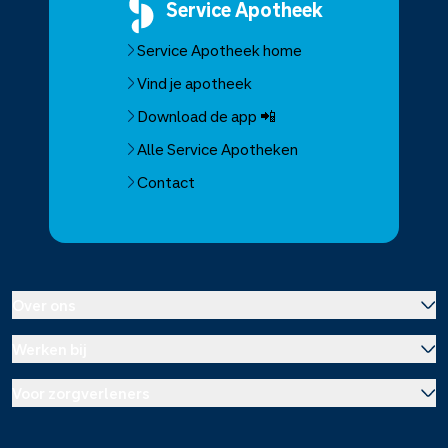
Service
Apotheek
Service Apotheek home
Vind je apotheek
Download de app 📲
Alle Service Apotheken
Contact
Over ons
Werken bij
Over Service Apotheek
Voor zorgverleners
Werken bij het hoofdkantoor
Over Mosadex
Wetenschap en onderzoek