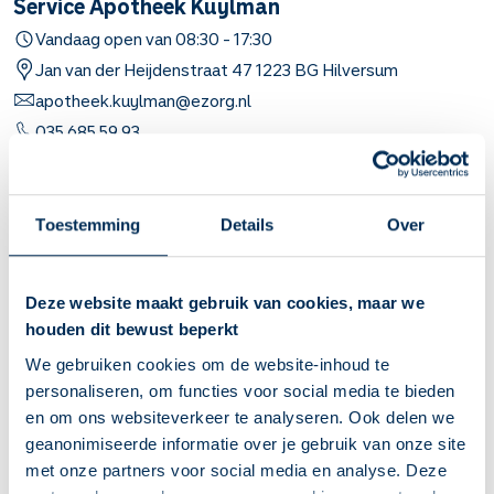
Service Apotheek Kuylman
Vandaag open van
08:30
-
17:30
Jan van der Heijdenstraat
47
1223 BG
Hilversum
apotheek.kuylman@ezorg.nl
035 685 59 93
Naar apotheekpagina
Toestemming
Details
Over
Dit is mijn apotheek
Service Apotheek Lamberts - Hilversum
Deze website maakt gebruik van cookies, maar we
Vandaag open van
08:00
-
17:30
houden dit bewust beperkt
Rembrandtlaan
31-A
1213BE
Hilversum
We gebruiken cookies om de website-inhoud te
apotheeklamberts@ezorg.nl
personaliseren, om functies voor social media te bieden
035 624 51 02
en om ons websiteverkeer te analyseren. Ook delen we
geanonimiseerde informatie over je gebruik van onze site
met onze partners voor social media en analyse. Deze
Naar apotheekpagina