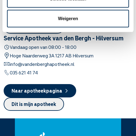
Naar apotheekpagina
Weigeren
Dit is mijn apotheek
Service Apotheek van den Bergh - Hilversum
Vandaag open van
08:00
-
18:00
Hoge Naarderweg
3A
1217 AB
Hilversum
info@vandenberghapotheek.nl
035 621 41 74
Naar apotheekpagina
Dit is mijn apotheek