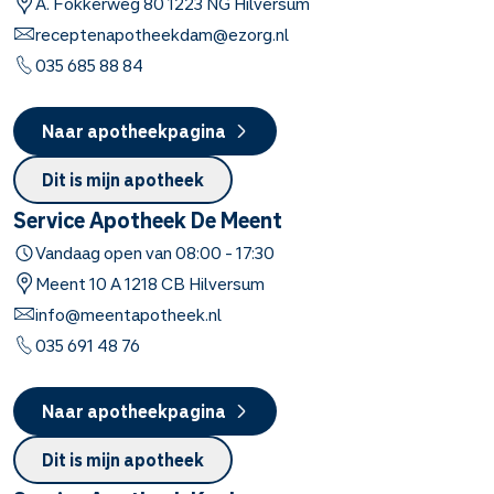
A. Fokkerweg
80
1223 NG
Hilversum
receptenapotheekdam@ezorg.nl
035 685 88 84
Naar apotheekpagina
Dit is mijn apotheek
Service Apotheek De Meent
Vandaag open van
08:00
-
17:30
Meent
10 A
1218 CB
Hilversum
info@meentapotheek.nl
035 691 48 76
Naar apotheekpagina
Dit is mijn apotheek