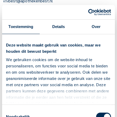
best@apothekenbest.nl
0499-371556
Naar apotheekpagina
Toestemming
Details
Over
Dit is mijn apotheek
Service Apotheek Best-West
Deze website maakt gebruik van cookies, maar we
houden dit bewust beperkt
Veldweg
1a
5684NS
Best
bestwest@apothekenbest.nl
We gebruiken cookies om de website-inhoud te
personaliseren, om functies voor social media te bieden
0499-724160
en om ons websiteverkeer te analyseren. Ook delen we
geanonimiseerde informatie over je gebruik van onze site
Naar apotheekpagina
met onze partners voor social media en analyse. Deze
partners kunnen deze gegevens combineren met andere
Dit is mijn apotheek
informatie die je eerder aan hen hebt verstrekt of die ze
Service Apotheek de Schakel
hebben verzameld op basis van je gebruik van hun
diensten. We verzamelen alleen wat nodig is en gaan
Deze Service Apotheek staat nu ingesteld als jouw
de Schakel
2
5684AW
Best
Toestemmingsselectie
zorgvuldig om met je gegevens.
Noodzakelijk