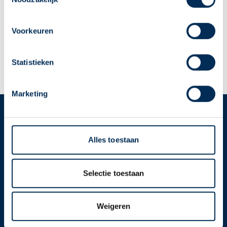
apotheek
deschakel@apothekenbest.nl
Zo kan je makkelijk alle informatie vinden in het
0499-374235
"Mijn apotheek" menu. Heb je een andere
Voorkeuren
apotheek nodig? Tik dan op "Kies een andere
Naar apotheekpagina
apotheek".
Statistieken
Dit is mijn apotheek
Oke
Marketing
Service
Apotheek
Alles toestaan
Service Apotheek home
Vind je apotheek
Selectie toestaan
Download de app 📲
Alle Service Apotheken
Weigeren
Contact