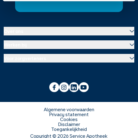
Over ons
Werken bij
Over Service Apotheek
Voor zorgverleners
Werken bij het hoofdkantoor
Over Mosadex
Wetenschap en onderzoek
Vacatures
Franchise informatie
Voorlichting scholen
Duurzaamheid en MVO
Algemene voorwaarden
Privacy statement
Cookies
Veelgestelde vragen
Disclaimer
Toegankelijkheid
Copyright ©
2026
Service Apotheek