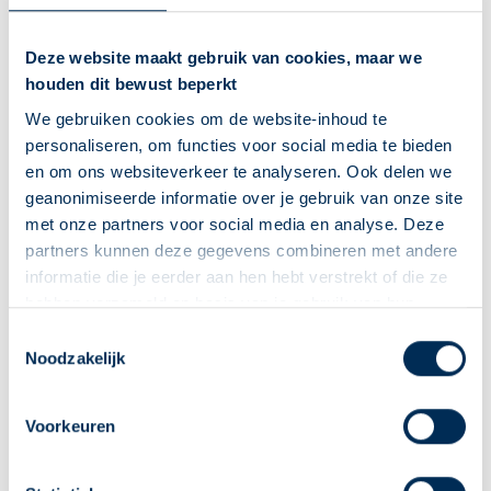
maatregelen te nemen om trombose te voorkomen,
ongeacht de vluchtduur.
Deze website maakt gebruik van cookies, maar we
houden dit bewust beperkt
Wanneer is een compressiekous
We gebruiken cookies om de website-inhoud te
personaliseren, om functies voor social media te bieden
nodig?
en om ons websiteverkeer te analyseren. Ook delen we
Bij de meeste reizigers heeft een compressiekous (ook wel
geanonimiseerde informatie over je gebruik van onze site
steunkous genoemd) geen zin. Alleen bij een extra hoog risico
met onze partners voor social media en analyse. Deze
kan een compressiekous nuttig zijn. Overleg dit met je
partners kunnen deze gegevens combineren met andere
informatie die je eerder aan hen hebt verstrekt of die ze
huisarts. De huisarts kan je doorsturen naar iemand die
hebben verzameld op basis van je gebruik van hun
compressiekousen op maat maakt. Compressiekousen
diensten. We verzamelen alleen wat nodig is en gaan
Deze Service Apotheek staat nu ingesteld als jouw
Toestemmingsselectie
verbeteren je bloeddoorstroming.
zorgvuldig om met je gegevens.
Noodzakelijk
apotheek
Zo kan je makkelijk alle informatie vinden in het
Aspirine: voorkom ik daarmee
"Mijn apotheek" menu. Heb je een andere
Voorkeuren
trombose?
apotheek nodig? Tik dan op "Kies een andere
Op internet wordt er veel over geschreven. Aspirine zou
apotheek".