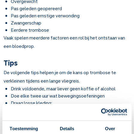
Overgewicht
Pas geleden geopereerd
Pas geleden ernstige verwonding
Zwangerschap
Eerdere trombose
Vaak spelen meerdere factoren een rol bij het ontstaan van
een bloedprop.
Tips
De volgende tips helpen je om de kans op trombose te
verkleinen tijdens een lange vliegreis.
Drink voldoende, maar liever geen koffie of alcohol
Doe elke twee uur wat bewegingsoefeningen
Draag losse kleding;
Gebruik geen slaapmiddelen. Hiervan wordt je slap en
beweeg je minder, waardoor je bloeddoorstroming
vermindert
Toestemming
Details
Over
Heb je geen risicofactoren? Dan hoef je geen extra