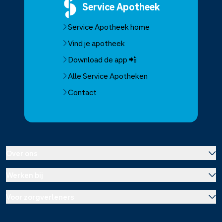
Service
Apotheek
Service Apotheek home
Vind je apotheek
Download de app 📲
Alle Service Apotheken
Contact
Over ons
Werken bij
Over Service Apotheek
Voor zorgverleners
Werken bij het hoofdkantoor
Over Mosadex
Wetenschap en onderzoek